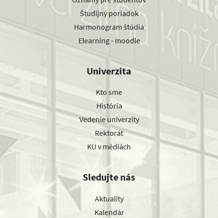
Študijný poriadok
Harmonogram štúdia
Elearning - moodle
Univerzita
Kto sme
História
Vedenie univerzity
Rektorát
KU v médiách
Sledujte nás
Aktuality
Kalendár