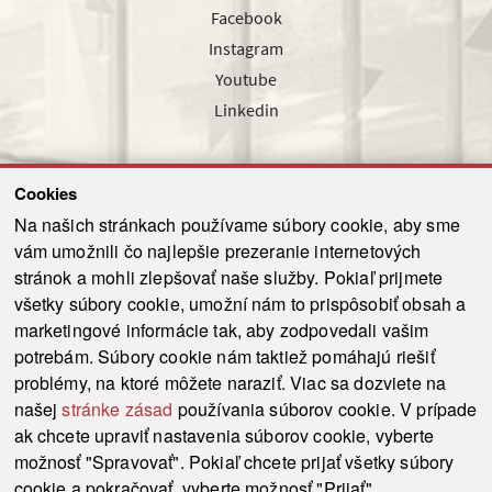
Facebook
Instagram
Youtube
Linkedin
Cookies
Sledujte nás cez náš pravidelný newsletter
Na našich stránkach používame súbory cookie, aby sme
vám umožnili čo najlepšie prezeranie internetových
stránok a mohli zlepšovať naše služby. Pokiaľ prijmete
všetky súbory cookie, umožní nám to prispôsobiť obsah a
marketingové informácie tak, aby zodpovedali vašim
Odoslať
potrebám. Súbory cookie nám taktiež pomáhajú riešiť
problémy, na ktoré môžete naraziť. Viac sa dozviete na
našej
stránke zásad
používania súborov cookie. V prípade
© 2021-2026 ku.sk. Všetky práva vyhradené.
|
Ochrana osobných údajov
|
ak chcete upraviť nastavenia súborov cookie, vyberte
Vyhlásenie o prístupnosti
|
Admin
možnosť "Spravovať". Pokiaľ chcete prijať všetky súbory
This site is protected by reCAPTCHA and the Google
Privacy Policy
and
Terms of
cookie a pokračovať, vyberte možnosť "Prijať".
Service
apply.