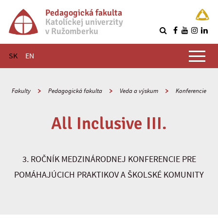
Pedagogická fakulta
Katolíckej univerzity
v Ružomberku
R
Hlavné menu
SK
EN
Fakulty
Pedagogická fakulta
Veda a výskum
Konferencie
All Inclusive III.
3. ROČNÍK MEDZINÁRODNEJ KONFERENCIE PRE
POMÁHAJÚCICH PRAKTIKOV A ŠKOLSKÉ KOMUNITY