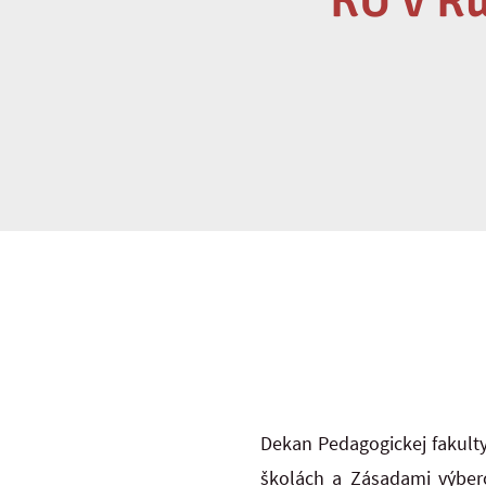
KU v R
Dekan Pedagogickej fakulty
školách a Zásadami výbero