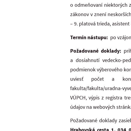
o odmeňovaní niektorých z
zákonov v znení neskorších
– 9. platová trieda, asistent 
Termín nástupu:
po vzájo
Požadované doklady:
pri
a dosiahnutí vedecko-ped
podmienok výberového kona
uviesť počet a konkrét
fakulta/fakulta/uradna-vyv
VÚPCH, výpis z registra tr
údajov na webových stránk
Požadované doklady zasie
Hrabovská cesta 1, 034