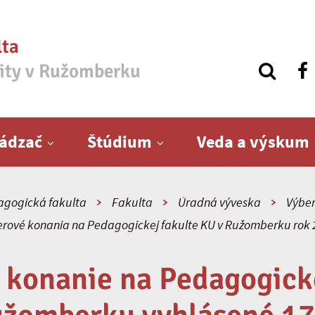
lta
zity v Ružomberku
ádzač
Štúdium
Veda a výskum
gogická fakulta
Fakulta
Úradná výveska
Výber
rové konania na Pedagogickej fakulte KU v Ružomberku rok
 konanie na Pedagogicke