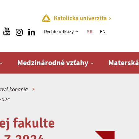
Katolícka univerzita
Rýchle menu
Rýchle odkazy
SK
EN
Medzinárodné vzťahy
Materská
ové konania
 2024
j fakulte