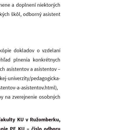
mene a doplnení niektorých
kých škôl, odborný asistent
 kópie dokladov o vzdelaní
ehľad plnenia konkrétnych
 asistentov a asistentov –
univerzity/pedagogicka-
entov-a-asistentov.html),
oby na zverejnenie osobných
fakulty KU v Ružomberku,
anie PF KU – číslo odboru