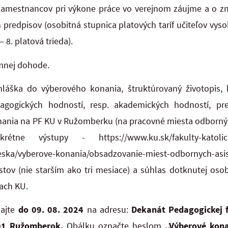
amestnancov pri výkone práce vo verejnom záujme a o z
 predpisov (osobitná stupnica platových taríf učiteľov vyso
– 8. platová trieda).
mnej dohode.
hláška do výberového konania, štruktúrovaný životopis,
agogických hodností, resp. akademických hodností, pr
nia na PF KU v Ružomberku (na pracovné miesta odborných
ne výstupy - https://www.ku.sk/fakulty-katolickej-
eska/vyberove-konania/obsadzovanie-miest-odbornych-asist
estov (nie starším ako tri mesiace) a súhlas dotknutej os
ach KU.
lajte
do 09. 08. 2024
na adresu:
Dekanát Pedagogickej 
 01 Ružomberok.
Obálku označte heslom
,,Výberové kon