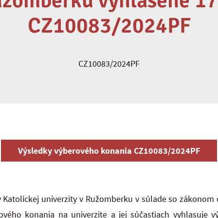
užomberku vyhlásené 17
CZ10083/2024PF
CZ10083/2024PF
Výsledky výberového konania CZ10083/2024PF
 Katolíckej univerzity v Ružomberku v súlade so zákonom č
vého konania na univerzite a jej súčastiach vyhlasuje 