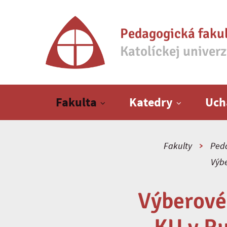
Pedagogická faku
Katolíckej univer
Hlavné menu
Fakulta
Katedry
Uch
Fakulty
Peda
Výbe
Výberové