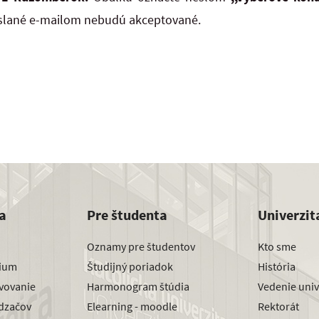
zaslané e-mailom nebudú akceptované.
a
Pre študenta
Univerzit
Oznamy pre študentov
Kto sme
dium
Študijný poriadok
História
avovanie
Harmonogram štúdia
Vedenie univ
dzačov
Elearning - moodle
Rektorát