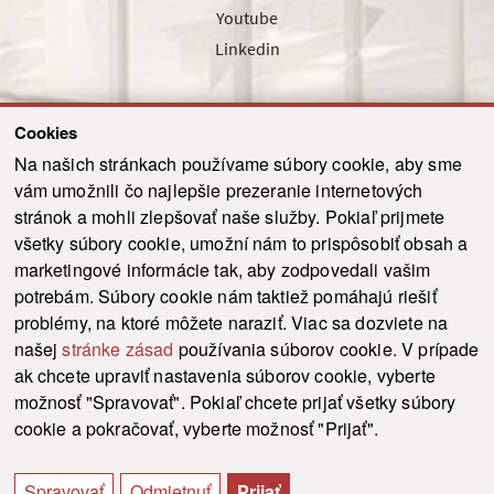
Youtube
Linkedin
Cookies
Sledujte nás cez náš pravidelný newsletter
Na našich stránkach používame súbory cookie, aby sme
vám umožnili čo najlepšie prezeranie internetových
stránok a mohli zlepšovať naše služby. Pokiaľ prijmete
všetky súbory cookie, umožní nám to prispôsobiť obsah a
marketingové informácie tak, aby zodpovedali vašim
Odoslať
potrebám. Súbory cookie nám taktiež pomáhajú riešiť
problémy, na ktoré môžete naraziť. Viac sa dozviete na
našej
stránke zásad
používania súborov cookie. V prípade
© 2021-2026 ku.sk. Všetky práva vyhradené.
|
Ochrana osobných údajov
|
ak chcete upraviť nastavenia súborov cookie, vyberte
Vyhlásenie o prístupnosti
|
Admin
možnosť "Spravovať". Pokiaľ chcete prijať všetky súbory
This site is protected by reCAPTCHA and the Google
Privacy Policy
and
Terms of
cookie a pokračovať, vyberte možnosť "Prijať".
Service
apply.
Tvorba stránky WebCreators.sk
|
Webhosting
-
HostCreators
Spravovať
Odmietnuť
Prijať