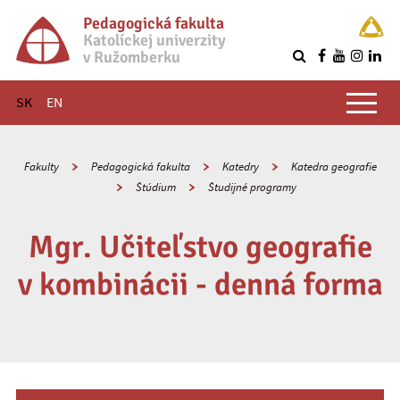
Pedagogická fakulta
Katolíckej univerzity
v Ružomberku
R
Hlavné menu
SK
EN
Fakulty
Pedagogická fakulta
Katedry
Katedra geografie
Štúdium
Študijné programy
Mgr. Učiteľstvo geografie
v kombinácii - denná forma