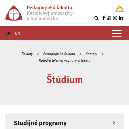
Pedagogická fakulta
Katolíckej univerzity
v Ružomberku
R
Hlavné menu
SK
EN
Fakulty
Pedagogická fakulta
Katedry
Katedra telesnej výchovy a športu
Štúdium
Študijné programy