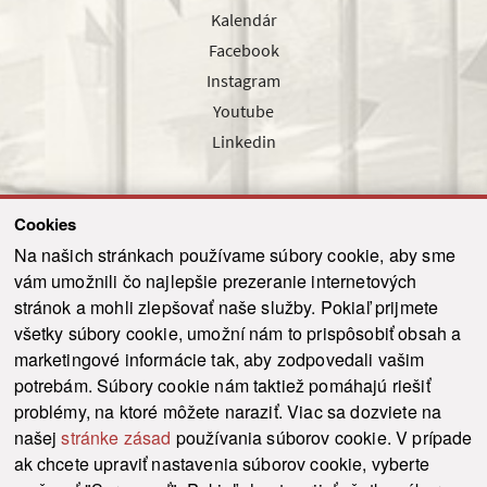
Kalendár
Facebook
Instagram
Youtube
Linkedin
Cookies
Sledujte nás cez náš pravidelný newsletter
Na našich stránkach používame súbory cookie, aby sme
vám umožnili čo najlepšie prezeranie internetových
stránok a mohli zlepšovať naše služby. Pokiaľ prijmete
všetky súbory cookie, umožní nám to prispôsobiť obsah a
marketingové informácie tak, aby zodpovedali vašim
Odoslať
potrebám. Súbory cookie nám taktiež pomáhajú riešiť
problémy, na ktoré môžete naraziť. Viac sa dozviete na
našej
stránke zásad
používania súborov cookie. V prípade
© 2021-2026 ku.sk. Všetky práva vyhradené.
|
Ochrana osobných údajov
|
ak chcete upraviť nastavenia súborov cookie, vyberte
Vyhlásenie o prístupnosti
|
Admin