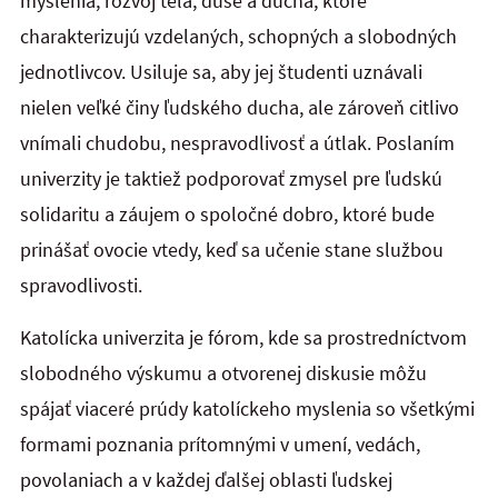
myslenia, rozvoj tela, duše a ducha, ktoré
charakterizujú vzdelaných, schopných a slobodných
jednotlivcov. Usiluje sa, aby jej študenti uznávali
nielen veľké činy ľudského ducha, ale zároveň citlivo
vnímali chudobu, nespravodlivosť a útlak. Poslaním
univerzity je taktiež podporovať zmysel pre ľudskú
solidaritu a záujem o spoločné dobro, ktoré bude
prinášať ovocie vtedy, keď sa učenie stane službou
spravodlivosti.
Katolícka univerzita je fórom, kde sa prostredníctvom
slobodného výskumu a otvorenej diskusie môžu
spájať viaceré prúdy katolíckeho myslenia so všetkými
formami poznania prítomnými v umení, vedách,
povolaniach a v každej ďalšej oblasti ľudskej