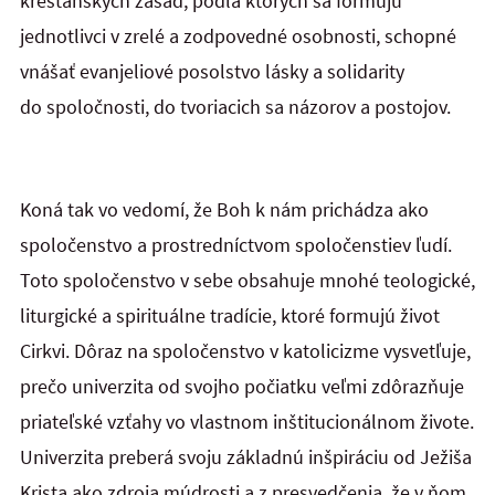
kresťanských zásad, podľa ktorých sa formujú
jednotlivci v zrelé a zodpovedné osobnosti, schopné
vnášať evanjeliové posolstvo lásky a solidarity
do spoločnosti, do tvoriacich sa názorov a postojov.
Koná tak vo vedomí, že Boh k nám prichádza ako
spoločenstvo a prostredníctvom spoločenstiev ľudí.
Toto spoločenstvo v sebe obsahuje mnohé teologické,
liturgické a spirituálne tradície, ktoré formujú život
Cirkvi. Dôraz na spoločenstvo v katolicizme vysvetľuje,
prečo univerzita od svojho počiatku veľmi zdôrazňuje
priateľské vzťahy vo vlastnom inštitucionálnom živote.
Univerzita preberá svoju základnú inšpiráciu od Ježiša
Krista ako zdroja múdrosti a z presvedčenia, že v ňom