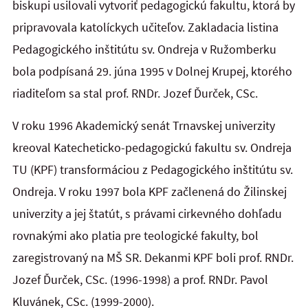
biskupi usilovali vytvoriť pedagogickú fakultu, ktorá by
pripravovala katolíckych učiteľov. Zakladacia listina
Pedagogického inštitútu sv. Ondreja v Ružomberku
bola podpísaná 29. júna 1995 v Dolnej Krupej, ktorého
riaditeľom sa stal prof. RNDr. Jozef Ďurček, CSc.
V roku 1996 Akademický senát Trnavskej univerzity
kreoval Katecheticko-pedagogickú fakultu sv. Ondreja
TU (KPF) transformáciou z Pedagogického inštitútu sv.
Ondreja. V roku 1997 bola KPF začlenená do Žilinskej
univerzity a jej štatút, s právami cirkevného dohľadu
rovnakými ako platia pre teologické fakulty, bol
zaregistrovaný na MŠ SR. Dekanmi KPF boli prof. RNDr.
Jozef Ďurček, CSc. (1996-1998) a prof. RNDr. Pavol
Kluvánek, CSc. (1999-2000).