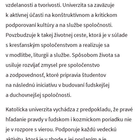
vzdelanosti a tvorivosti. Univerzita sa zaväzuje
k aktívnej účasti na konštruktívnom a kritickom
podporovaní kultúry a na službe spoločnosti.
Povzbudzuje k takej životnej ceste, ktorá je v súlade
s kresťanským spoločenstvom a realizuje sa
v modlitbe, liturgii a službe. Spôsobom života sa
usiluje rozvíjať zmysel pre spoločenstvo
a zodpovednosť, ktoré pripravia študentov
na následnú iniciatívu v budovaní ľudskejšej
a duchovnejšej spoločnosti.
Katolícka univerzita vychádza z predpokladu, že pravé
hľadanie pravdy v ľudskom i kozmickom poriadku nie
je v rozpore s vierou. Podporuje každú vedeckú
aktivitu, ktorá je v zhode s jej poslaním a je