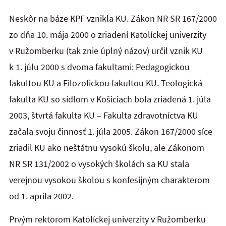
Neskôr na báze KPF vznikla KU. Zákon NR SR 167/2000
zo dňa 10. mája 2000 o zriadení Katolíckej univerzity
v Ružomberku (tak znie úplný názov) určil vznik KU
k 1. júlu 2000 s dvoma fakultami: Pedagogickou
fakultou KU a Filozofickou fakultou KU. Teologická
fakulta KU so sídlom v Košiciach bola zriadená 1. júla
2003, štvrtá fakulta KU – Fakulta zdravotníctva KU
začala svoju činnosť 1. júla 2005. Zákon 167/2000 síce
zriadil KU ako neštátnu vysokú školu, ale Zákonom
NR SR 131/2002 o vysokých školách sa KU stala
verejnou vysokou školou s konfesijným charakterom
od 1. apríla 2002.
Prvým rektorom Katolíckej univerzity v Ružomberku