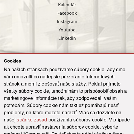
Kalendár
Facebook
Instagram
Youtube
Linkedin
Cookies
Sledujte nás cez náš pravidelný newsletter
Na našich stránkach používame súbory cookie, aby sme
vám umožnili čo najlepšie prezeranie internetových
stránok a mohli zlepšovať naše služby. Pokiaľ prijmete
všetky súbory cookie, umožní nám to prispôsobiť obsah a
marketingové informácie tak, aby zodpovedali vašim
Odoslať
potrebám. Súbory cookie nám taktiež pomáhajú riešiť
problémy, na ktoré môžete naraziť. Viac sa dozviete na
našej
stránke zásad
používania súborov cookie. V prípade
© 2021-2026 ku.sk. Všetky práva vyhradené.
|
Ochrana osobných údajov
|
ak chcete upraviť nastavenia súborov cookie, vyberte
Vyhlásenie o prístupnosti
|
Admin
možnosť "Spravovať". Pokiaľ chcete prijať všetky súbory