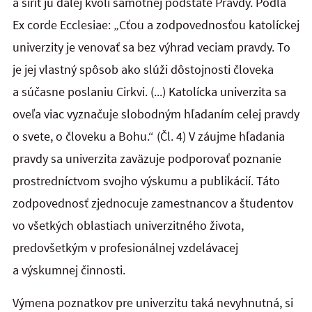
a šíriť ju ďalej kvôli samotnej podstate Pravdy. Podľa
Ex corde Ecclesiae: „Cťou a zodpovednosťou katolíckej
univerzity je venovať sa bez výhrad veciam pravdy. To
je jej vlastný spôsob ako slúži dôstojnosti človeka
a súčasne poslaniu Cirkvi. (...) Katolícka univerzita sa
oveľa viac vyznačuje slobodným hľadaním celej pravdy
o svete, o človeku a Bohu.“ (Čl. 4) V záujme hľadania
pravdy sa univerzita zaväzuje podporovať poznanie
prostredníctvom svojho výskumu a publikácií. Táto
zodpovednosť zjednocuje zamestnancov a študentov
vo všetkých oblastiach univerzitného života,
predovšetkým v profesionálnej vzdelávacej
a výskumnej činnosti.
Výmena poznatkov pre univerzitu taká nevyhnutná, si