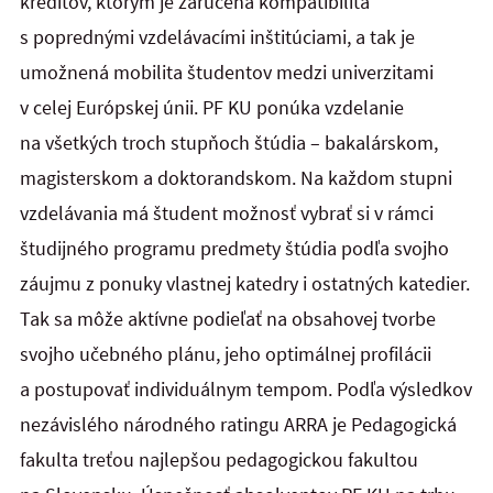
kreditov, ktorým je zaručená kompatibilita
s poprednými vzdelávacími inštitúciami, a tak je
umožnená mobilita študentov medzi univerzitami
v celej Európskej únii. PF KU ponúka vzdelanie
na všetkých troch stupňoch štúdia – bakalárskom,
magisterskom a doktorandskom. Na každom stupni
vzdelávania má študent možnosť vybrať si v rámci
študijného programu predmety štúdia podľa svojho
záujmu z ponuky vlastnej katedry i ostatných katedier.
Tak sa môže aktívne podieľať na obsahovej tvorbe
svojho učebného plánu, jeho optimálnej profilácii
a postupovať individuálnym tempom. Podľa výsledkov
nezávislého národného ratingu ARRA je Pedagogická
fakulta treťou najlepšou pedagogickou fakultou