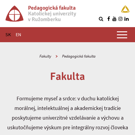
Pedagogická fakulta
Katolíckej univerzity
v Ružomberku
R
Hlavné menu
SK
EN
Fakulty
Pedagogická fakulta
Fakulta
Formujeme myseľ a srdce: v duchu katolíckej
morálnej, intelektuálnej a akademickej tradície
poskytujeme univerzitné vzdelávanie a výchovu a
uskutočňujeme výskum pre integrálny rozvoj človeka