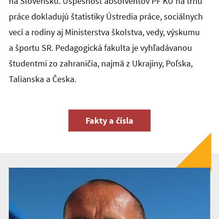
na Slovensku. Úspešnosť absolventov PF KU na trhu
práce dokladujú štatistiky Ústredia práce, sociálnych
vecí a rodiny aj Ministerstva školstva, vedy, výskumu
a športu SR. Pedagogická fakulta je vyhľadávanou
študentmi zo zahraničia, najmä z Ukrajiny, Poľska,
Talianska a Česka.
Fakty a čísla