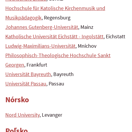
Hochschule für Katolische Kirchenmusik und
Musikpädagogik
, Regensburg
Johannes Gutenberg-Universität
, Mainz
Katholische Universität Eichstätt - Ingolstätt
, Eichstatt
Ludwig-Maximilians-Universität
, Mníchov
Philosophisch-Theologische Hochschule Sankt
Georgen
, Frankfurt
Universität Bayreuth
, Bayreuth
Universität Passau
, Passau
Nórsko
Nord
University
, Levanger
Poľsko