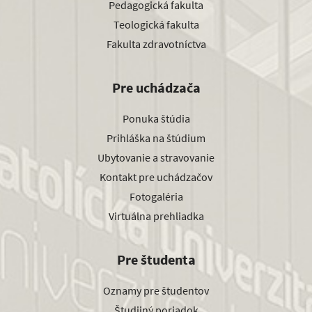
Pedagogická fakulta
Teologická fakulta
Fakulta zdravotníctva
Pre uchádzača
Ponuka štúdia
Prihláška na štúdium
Ubytovanie a stravovanie
Kontakt pre uchádzačov
Fotogaléria
Virtuálna prehliadka
Pre študenta
Oznamy pre študentov
Študijný poriadok