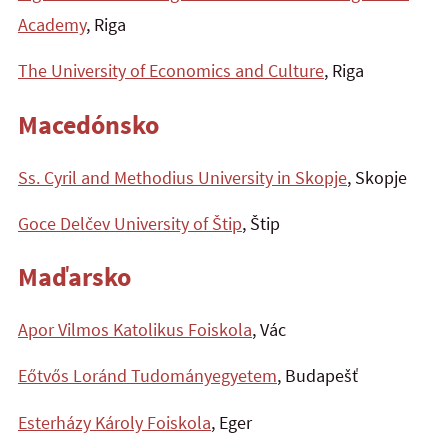
Academy
, Riga
The University of Economics and Culture
, Riga
Macedónsko
Ss. Cyril and Methodius University in Skopje
, Skopje
Goce Delčev University of Štip
, Štip
Maďarsko
Apor Vilmos Katolikus Foiskola
, Vác
Eőtvős Loránd Tudományegyetem
, Budapešť
Esterházy Károly Foiskola
, Eger