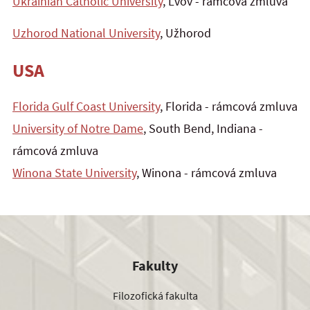
Ukrainian Catholic University
, Ľvov - rámcová zmluva
Uzhorod National University
, Užhorod
USA
Florida Gulf Coast University
, Florida - rámcová zmluva
University of Notre Dame
, South Bend, Indiana -
rámcová zmluva
Winona State University
, Winona - rámcová zmluva
Fakulty
Filozofická fakulta