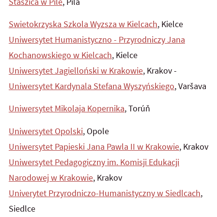
Staszica w Pile
, Pila
Swietokrzyska Szkola Wyzsza w Kielcach
, Kielce
Uniwersytet Humanistyczno - Przyrodniczy Jana
Kochanowskiego w Kielcach
, Kielce
Uniwersytet Jagielloński w Krakowie
, Krakov -
Uniwersytet Kardynala Stefana Wyszyńskiego
, Varšava
Uniwersytet Mikolaja Kopernika
, Torúň
Uniwersytet Opolski
, Opole
Uniwersytet Papieski Jana Pawla II w Krakowie
, Krakov
Uniwersytet Pedagogiczny im. Komisji Edukacji
Narodowej w Krakowie
, Krakov
Univerytet Przyrodniczo-Humanistyczny w Siedlcach
,
Siedlce