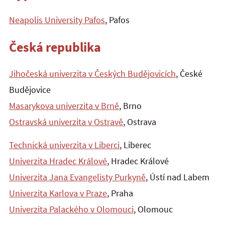
Neapolis University Pafos
, Pafos
Česká republika
Jihočeská univerzita v Českých Budějovicích
, České
Budějovice
Masarykova univerzita v Brně
, Brno
Ostravská univerzita v Ostravě
, Ostrava
Technická univerzita v Liberci
, Liberec
Univerzita Hradec Králové
, Hradec Králové
Univerzita Jana Evangelisty Purkyně
, Ústí nad Labem
Univerzita Karlova v Praze
, Praha
Univerzita Palackého v Olomouci
, Olomouc