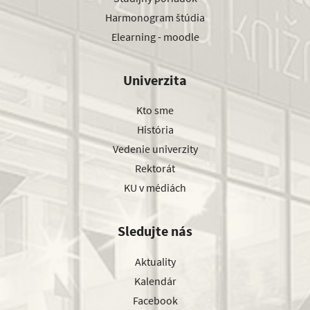
Harmonogram štúdia
Elearning - moodle
Univerzita
Kto sme
História
Vedenie univerzity
Rektorát
KU v médiách
Sledujte nás
Aktuality
Kalendár
Facebook