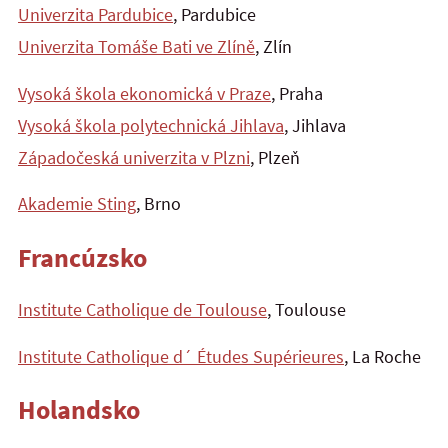
Univerzita Pardubice
, Pardubice
Univerzita Tomáše Bati ve Zlíně
, Zlín
Vysoká škola ekonomická v Praze
, Praha
Vysoká škola polytechnická Jihlava
, Jihlava
Západočeská univerzita v Plzni
, Plzeň
Akademie Sting
, Brno
Francúzsko
Institute Catholique de Toulouse
, Toulouse
Institute Catholique d´ Études Supérieures
, La Roche
Holandsko