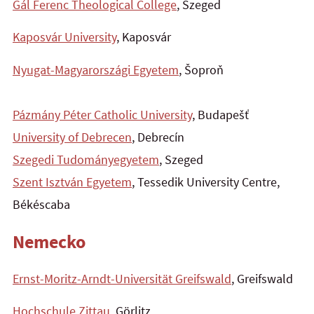
Gál Ferenc Theological College
, Szeged
Kaposvár University
, Kaposvár
Nyugat-Magyarországi Egyetem
, Šoproň
Pázmány Péter Catholic University
, Budapešť
University of Debrecen
, Debrecín
Szegedi Tudományegyetem
, Szeged
Szent Isztván Egyetem
, Tessedik University Centre,
Békéscaba
Nemecko
Ernst-Moritz-Arndt-Universität Greifswald
, Greifswald
Hochschule Zittau
, Görlitz