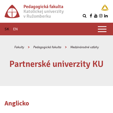
Pedagogická fakulta
Katolíckej univerzity
v Ružomberku
R
Hlavné menu
SK
EN
Fakulty
Pedagogická fakulta
Medzinárodné vzťahy
Partnerské univerzity KU
Anglicko