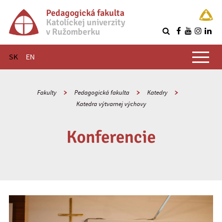
Pedagogická fakulta
Katolíckej univerzity
v Ružomberku
R
Hlavné menu
SK
EN
Fakulty
Pedagogická fakulta
Katedry
Katedra výtvarnej výchovy
Konferencie