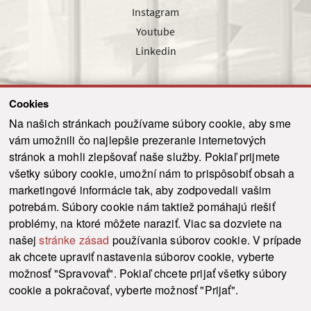
Instagram
Youtube
Linkedin
Cookies
Sledujte nás cez náš pravidelný newsletter
Na našich stránkach používame súbory cookie, aby sme
vám umožnili čo najlepšie prezeranie internetových
stránok a mohli zlepšovať naše služby. Pokiaľ prijmete
všetky súbory cookie, umožní nám to prispôsobiť obsah a
marketingové informácie tak, aby zodpovedali vašim
Odoslať
potrebám. Súbory cookie nám taktiež pomáhajú riešiť
problémy, na ktoré môžete naraziť. Viac sa dozviete na
našej
stránke zásad
používania súborov cookie. V prípade
© 2021-2026 ku.sk. Všetky práva vyhradené.
|
Ochrana osobných údajov
|
ak chcete upraviť nastavenia súborov cookie, vyberte
Vyhlásenie o prístupnosti
|
Admin
možnosť "Spravovať". Pokiaľ chcete prijať všetky súbory
This site is protected by reCAPTCHA and the Google
Privacy Policy
and
Terms of
cookie a pokračovať, vyberte možnosť "Prijať".
Service
apply.
Tvorba stránky WebCreators.sk
|
Webhosting
-
HostCreators