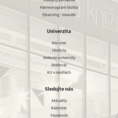
Harmonogram štúdia
Elearning - moodle
Univerzita
Kto sme
História
Vedenie univerzity
Rektorát
KU v médiách
Sledujte nás
Aktuality
Kalendár
Facebook