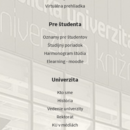
Virtuálna prehliadka
Pre študenta
Oznamy pre študentov
Študijný poriadok
Harmonogram štúdia
Elearning - moodle
Univerzita
Kto sme
História
Vedenie univerzity
Rektorát
KU v médiách