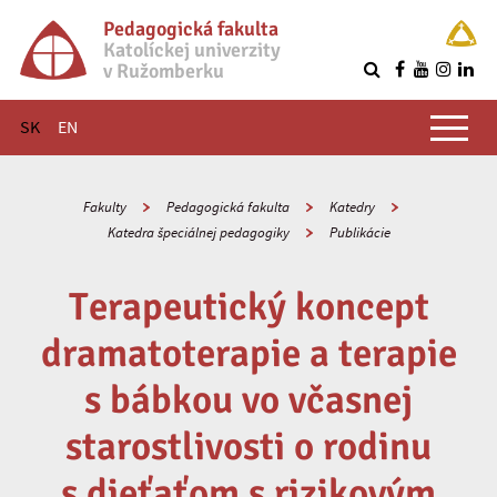
Pedagogická fakulta
Katolíckej univerzity
v Ružomberku
R
Hlavné menu
SK
EN
Fakulty
Pedagogická fakulta
Katedry
Katedra špeciálnej pedagogiky
Publikácie
Terapeutický koncept
dramatoterapie a terapie
s bábkou vo včasnej
starostlivosti o rodinu
s dieťaťom s rizikovým