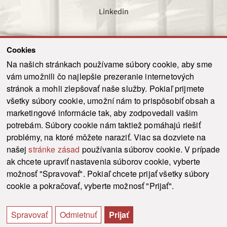
Linkedin
Cookies
Sledujte nás cez náš pravidelný newsletter
Na našich stránkach používame súbory cookie, aby sme
vám umožnili čo najlepšie prezeranie internetových
stránok a mohli zlepšovať naše služby. Pokiaľ prijmete
všetky súbory cookie, umožní nám to prispôsobiť obsah a
marketingové informácie tak, aby zodpovedali vašim
Odoslať
potrebám. Súbory cookie nám taktiež pomáhajú riešiť
problémy, na ktoré môžete naraziť. Viac sa dozviete na
našej
stránke zásad
používania súborov cookie. V prípade
© 2021-2026 ku.sk. Všetky práva vyhradené.
|
Ochrana osobných údajov
|
ak chcete upraviť nastavenia súborov cookie, vyberte
Vyhlásenie o prístupnosti
|
Admin
možnosť "Spravovať". Pokiaľ chcete prijať všetky súbory
This site is protected by reCAPTCHA and the Google
Privacy Policy
and
Terms of
cookie a pokračovať, vyberte možnosť "Prijať".
Service
apply.
Tvorba stránky WebCreators.sk
|
Webhosting
-
HostCreators
Spravovať
Odmietnuť
Prijať