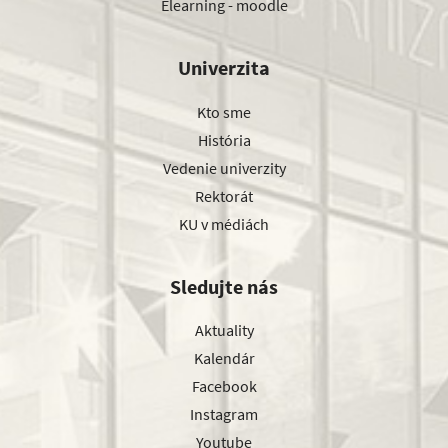
Elearning - moodle
Univerzita
Kto sme
História
Vedenie univerzity
Rektorát
KU v médiách
Sledujte nás
Aktuality
Kalendár
Facebook
Instagram
Youtube