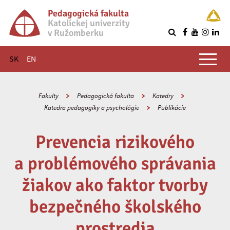
Pedagogická fakulta
Katolíckej univerzity
v Ružomberku
R
Hlavné menu
SK
EN
Fakulty
Pedagogická fakulta
Katedry
Katedra pedagogiky a psychológie
Publikácie
Prevencia rizikového
a problémového správania
žiakov ako faktor tvorby
bezpečného školského
prostredia