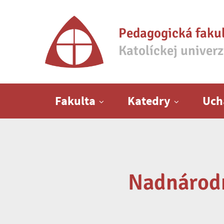
Pedagogická faku
Katolíckej univer
Hlavné menu
Fakulta
Katedry
Uch
Nadnárodn