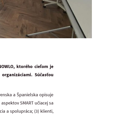
KNOWLO, ktorého cieľom je
 organizáciami. Súčasťou
enska a Španielska opisuje
ti aspektov SMART učiacej sa
a a spolupráca; (3) klienti,