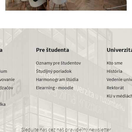
a
Pre študenta
Univerzit
Oznamy pre študentov
Kto sme
dium
Študijný poriadok
História
avovanie
Harmonogram štúdia
Vedenie univ
dzačov
Elearning - moodle
Rektorát
KU v médiác
dka
Sledujte nás cez náš pravidelný newsletter