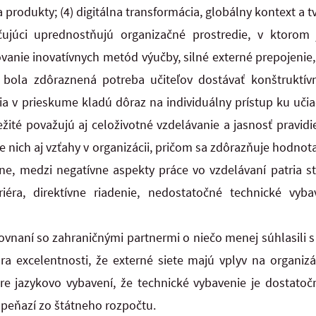
a produkty; (4) digitálna transformácia, globálny kontext a 
ujúci uprednostňujú organizačné prostredie, v ktorom j
anie inovatívnych metód výučby, silné externé prepojenie, j
 bola zdôraznená potreba učiteľov dostávať konštruktí
a v prieskume kladú dôraz na individuálny prístup ku uči
žité považujú aj celoživotné vzdelávanie a jasnosť pravidi
re nich aj vzťahy v organizácii, pričom sa zdôrazňuje hodno
ne, medzi negatívne aspekty práce vo vzdelávaní patria s
riéra, direktívne riadenie, nedostatočné technické vy
ovnaní so zahraničnými partnermi o niečo menej súhlasili s 
a excelentnosti, že externé siete majú vplyv na organizá
re jazykovo vybavení, že technické vybavenie je dostatočné,
peňazí zo štátneho rozpočtu.