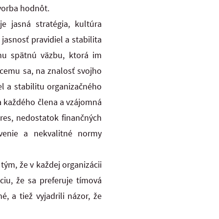
tvorba hodnôt.
e jasná stratégia, kultúra
asnosť pravidiel a stabilita
vnu spätnú väzbu, ktorá im
acemu sa, na znalosť svojho
el a stabilitu organizačného
ta každého člena a vzájomná
tres, nedostatok finančných
bavenie a nekvalitné normy
tým, že v každej organizácii
ciu, že sa preferuje tímová
 a tiež vyjadrili názor, že