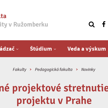
lta
zity v Ružomberku
ádzač
Štúdium
Veda a výskum
Fakulty
Pedagogická fakulta
Novinky
é projektové stretnut
projektu v Prahe