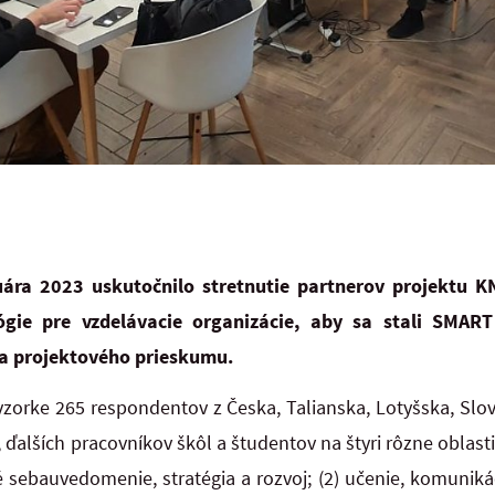
uára 2023 uskutočnilo stretnutie partnerov projektu 
gie pre vzdelávacie organizácie, aby sa stali SMART
ia projektového prieskumu.
orke 265 respondentov z Česka, Talianska, Lotyšska, Slov
 ďalších pracovníkov škôl a študentov na štyri rôzne oblas
é sebauvedomenie, stratégia a rozvoj; (2) učenie, komunikáci