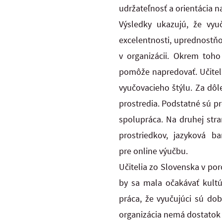
udržateľnosť a orientácia n
Výsledky ukazujú, že vyuč
excelentnosti, uprednostňov
v organizácii. Okrem toho
pomôže napredovať. Učiteli
vyučovacieho štýlu. Za dôle
prostredia. Podstatné sú p
spolupráca. Na druhej stra
prostriedkov, jazyková ba
pre online výučbu.
Učitelia zo Slovenska v por
by sa mala očakávať kultúr
práca, že vyučujúci sú dob
organizácia nemá dostatok 