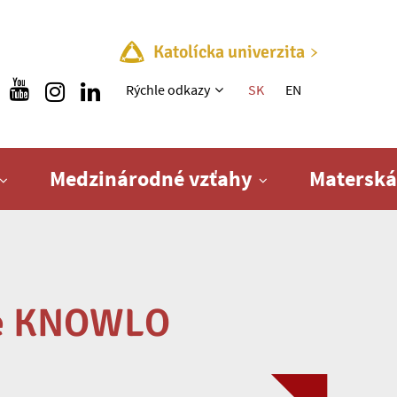
Katolícka univerzita
Rýchle menu
Rýchle odkazy
SK
EN
Medzinárodné vzťahy
Materská
ie KNOWLO