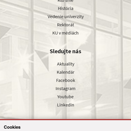
História
Vedenie univerzity
Rektorát
KU v médiách
Sledujte nás
Aktuality
Kalendár
Facebook
Instagram
Youtube
Linkedin
Cookies
Sledujte nás cez náš pravidelný newsletter