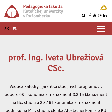
Pedagogická fakulta
Katolíckej univerzity
v Ružomberku
R
Hlavné menu
SK
EN
prof. Ing. Iveta Ubrežiová
CSc.
Vedúca katedry, garantka študijných programov v
odbore 08-Ekonómia a manažment-3.3.15 Manažment
na Bc. štúdiu a 3.3.16 Ekonomika a manažment
podniku na Mgr. štúdiu, členka Atestačnej komisie KU