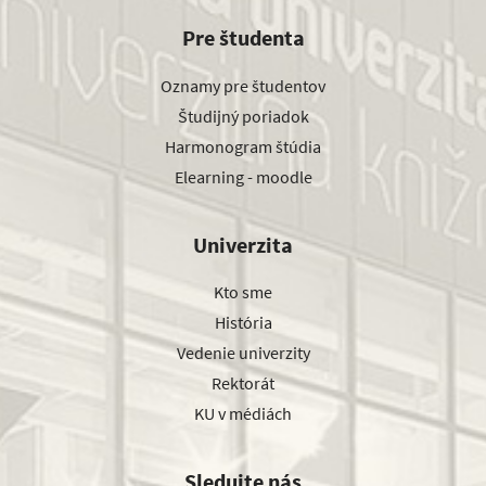
Pre študenta
Oznamy pre študentov
Študijný poriadok
Harmonogram štúdia
Elearning - moodle
Univerzita
Kto sme
História
Vedenie univerzity
Rektorát
KU v médiách
Sledujte nás