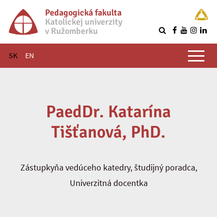
Pedagogická fakulta
Katolíckej univerzity
v Ružomberku
R
Hlavné menu
SK
EN
PaedDr. Katarína
Tišťanová, PhD.
Zástupkyňa vedúceho katedry, študijný poradca,
Univerzitná docentka