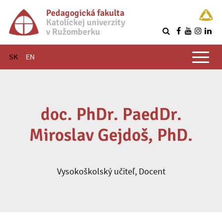
Pedagogická fakulta
Katolíckej univerzity
v Ružomberku
R
Hlavné menu
SK
EN
doc. PhDr. PaedDr.
Miroslav Gejdoš, PhD.
Vysokoškolský učiteľ, Docent