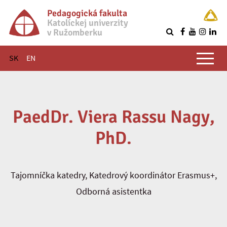
Pedagogická fakulta
Katolíckej univerzity
v Ružomberku
R
Hlavné menu
SK
EN
PaedDr. Viera Rassu Nagy,
PhD.
Tajomníčka katedry, Katedrový koordinátor Erasmus+,
Odborná asistentka