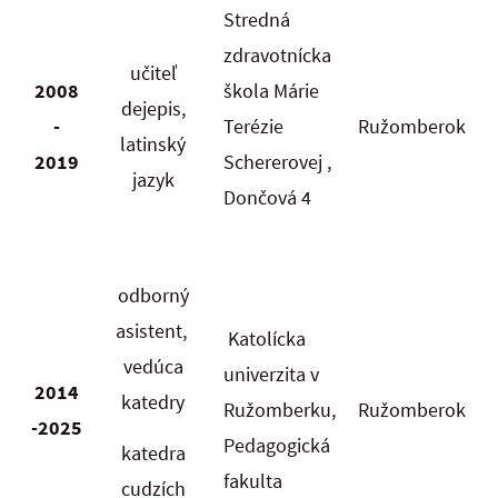
Stredná
zdravotnícka
učiteľ
2008
škola Márie
dejepis,
-
Terézie
Ružomberok
latinský
2019
Schererovej ,
jazyk
Dončová 4
odborný
asistent,
Katolícka
vedúca
univerzita v
2014
katedry
Ružomberku,
Ružomberok
-2025
Pedagogická
katedra
fakulta
cudzích