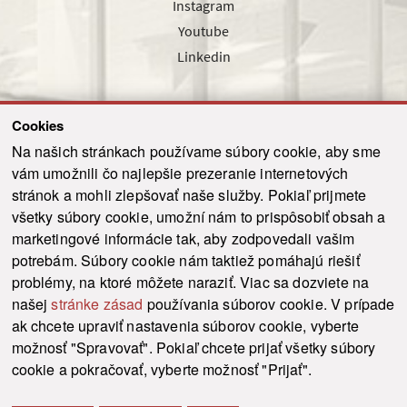
Instagram
Youtube
Linkedin
Cookies
Sledujte nás cez náš pravidelný newsletter
Na našich stránkach používame súbory cookie, aby sme
vám umožnili čo najlepšie prezeranie internetových
stránok a mohli zlepšovať naše služby. Pokiaľ prijmete
všetky súbory cookie, umožní nám to prispôsobiť obsah a
marketingové informácie tak, aby zodpovedali vašim
Odoslať
potrebám. Súbory cookie nám taktiež pomáhajú riešiť
problémy, na ktoré môžete naraziť. Viac sa dozviete na
našej
stránke zásad
používania súborov cookie. V prípade
© 2021-2026 ku.sk. Všetky práva vyhradené.
|
Ochrana osobných údajov
|
ak chcete upraviť nastavenia súborov cookie, vyberte
Vyhlásenie o prístupnosti
|
Admin
možnosť "Spravovať". Pokiaľ chcete prijať všetky súbory
This site is protected by reCAPTCHA and the Google
Privacy Policy
and
Terms of
cookie a pokračovať, vyberte možnosť "Prijať".
Service
apply.
Tvorba stránky WebCreators.sk
|
Webhosting
-
HostCreators