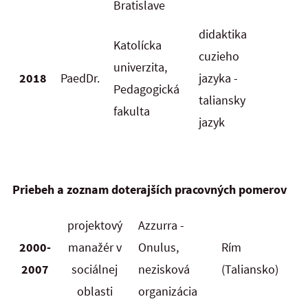
Bratislave
didaktika
Katolícka
cuzieho
univerzita,
2018
PaedDr.
jazyka -
Pedagogická
taliansky
fakulta
jazyk
Priebeh a zoznam doterajších pracovných pomerov
projektový
Azzurra -
2000-
manažér v
Onulus,
Rím
2007
sociálnej
nezisková
(Taliansko)
oblasti
organizácia