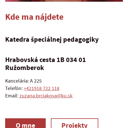
Kde ma nájdete
Katedra špeciálnej pedagogiky
Hrabovská cesta 1B 034 01
Ružomberok
Kancelária: A 225
Telefón:
+421918 722 118
Email:
zuzana.brciakova@ku.sk
O mne
Projekty