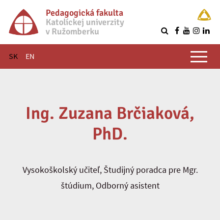
Pedagogická fakulta
Katolíckej univerzity
v Ružomberku
R
Hlavné menu
SK
EN
Ing. Zuzana Brčiaková,
PhD.
Vysokoškolský učiteľ, Študijný poradca pre Mgr.
štúdium, Odborný asistent