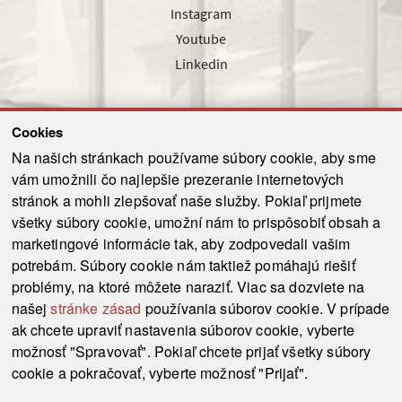
Instagram
Youtube
Linkedin
Cookies
Sledujte nás cez náš pravidelný newsletter
Na našich stránkach používame súbory cookie, aby sme
vám umožnili čo najlepšie prezeranie internetových
stránok a mohli zlepšovať naše služby. Pokiaľ prijmete
všetky súbory cookie, umožní nám to prispôsobiť obsah a
marketingové informácie tak, aby zodpovedali vašim
Odoslať
potrebám. Súbory cookie nám taktiež pomáhajú riešiť
problémy, na ktoré môžete naraziť. Viac sa dozviete na
našej
stránke zásad
používania súborov cookie. V prípade
© 2021-2026 ku.sk. Všetky práva vyhradené.
|
Ochrana osobných údajov
|
ak chcete upraviť nastavenia súborov cookie, vyberte
Vyhlásenie o prístupnosti
|
Admin
možnosť "Spravovať". Pokiaľ chcete prijať všetky súbory
This site is protected by reCAPTCHA and the Google
Privacy Policy
and
Terms of
cookie a pokračovať, vyberte možnosť "Prijať".
Service
apply.
Tvorba stránky WebCreators.sk
|
Webhosting
-
HostCreators