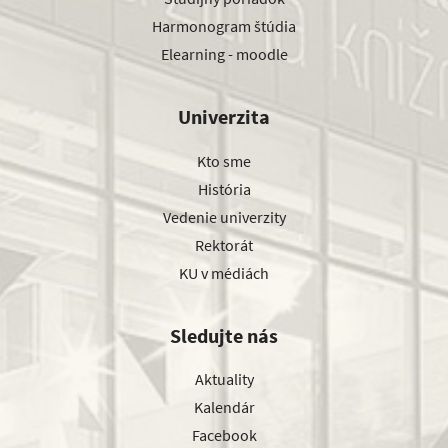
Harmonogram štúdia
Elearning - moodle
Univerzita
Kto sme
História
Vedenie univerzity
Rektorát
KU v médiách
Sledujte nás
Aktuality
Kalendár
Facebook