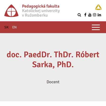
Pedagogická fakulta
Katolíckej univerzity
v Ružomberku
R
Hlavné menu
SK
EN
doc. PaedDr. ThDr. Róbert
Sarka, PhD.
Docent