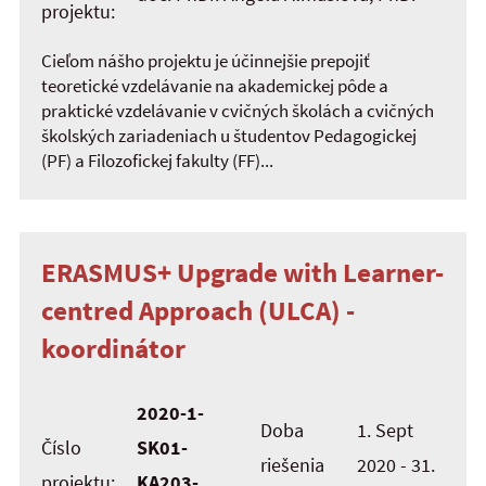
projektu:
Cieľom nášho projektu je účinnejšie prepojiť
teoretické vzdelávanie na akademickej pôde a
praktické vzdelávanie v cvičných školách a cvičných
školských zariadeniach u študentov Pedagogickej
(PF) a Filozofickej fakulty (FF)...
ERASMUS+ Upgrade with Learner-
centred Approach (ULCA) -
koordinátor
2020-1-
Doba
1. Sept
Číslo
SK01-
riešenia
2020 - 31.
projektu:
KA203-