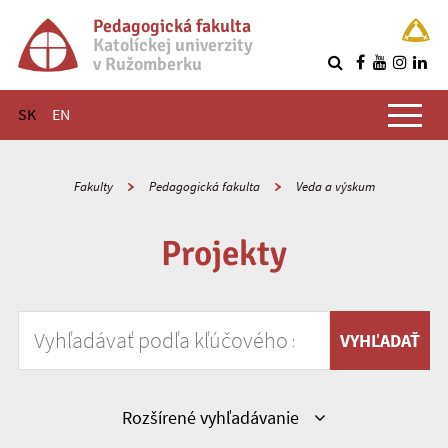
Pedagogická fakulta
Katolíckej univerzity
v Ružomberku
R
Hlavné menu
SK
EN
Fakulty
Pedagogická fakulta
Veda a výskum
Projekty
Vyhľadávať podľa kľúčového slova
VYHĽADAŤ
Zobraziť
Rozšírené vyhľadávanie