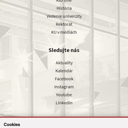
Kto sme
História
Vedenie univerzity
Rektorát
KU v médiách
Sledujte nás
Aktuality
Kalendár
Facebook
Instagram
Youtube
Linkedin
Cookies
Sledujte nás cez náš pravidelný newsletter