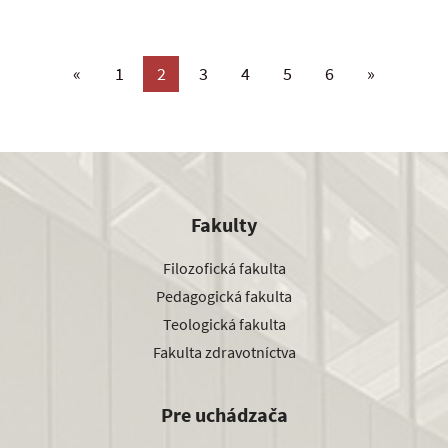
«
1
2
3
4
5
6
»
Fakulty
Filozofická fakulta
Pedagogická fakulta
Teologická fakulta
Fakulta zdravotníctva
Pre uchádzača