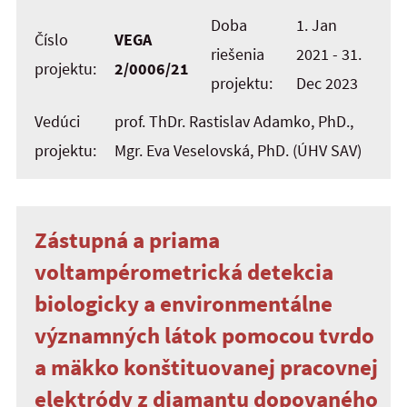
Doba
1. Jan
Číslo
VEGA
riešenia
2021 - 31.
projektu:
2/0006/21
projektu:
Dec 2023
Vedúci
prof. ThDr. Rastislav Adamko, PhD.,
projektu:
Mgr. Eva Veselovská, PhD. (ÚHV SAV)
Zástupná a priama
voltampérometrická detekcia
biologicky a environmentálne
významných látok pomocou tvrdo
a mäkko konštituovanej pracovnej
elektródy z diamantu dopovaného