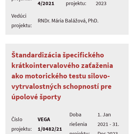
4/2021
projektu:
2023
Vedúci
RNDr. Mária Balážová, PhD.
projektu:
Štandardizácia špecifického
krátkointervalového zaťaženia
ako motorického testu silovo-
vytrvalostných schopností pre
úpolové športy
Doba
1. Jan
Číslo
VEGA
riešenia
2021 - 31.
projektu:
1/0482/21
projektu:
Dec 2023