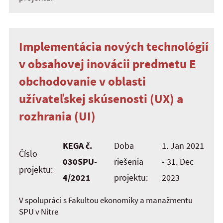
Implementácia nových technológií
v obsahovej inovácii predmetu E
obchodovanie v oblasti
užívateľskej skúsenosti (UX) a
rozhrania (UI)
KEGA č.
Doba
1. Jan 2021
Číslo
030SPU-
riešenia
- 31. Dec
projektu:
4/2021
projektu:
2023
V spolupráci s Fakultou ekonomiky a manažmentu
SPU v Nitre