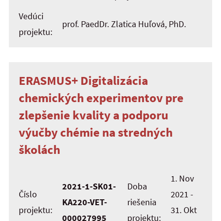
Vedúci
prof. PaedDr. Zlatica Huľová, PhD.
projektu:
ERASMUS+ Digitalizácia
chemických experimentov pre
zlepšenie kvality a podporu
výučby chémie na stredných
školách
1. Nov
2021-1-SK01-
Doba
Číslo
2021 -
KA220-VET-
riešenia
projektu:
31. Okt
000027995
projektu: