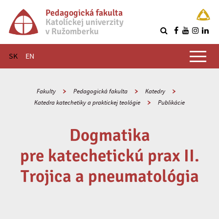
Pedagogická fakulta
Katolíckej univerzity
v Ružomberku
R
Hlavné menu
SK
EN
Fakulty
Pedagogická fakulta
Katedry
Katedra katechetiky a praktickej teológie
Publikácie
Dogmatika
pre katechetickú prax II.
Trojica a pneumatológia