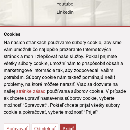
Youtube
Linkedin
Cookies
Sledujte nás cez náš pravidelný newsletter
Na našich stránkach používame súbory cookie, aby sme
vám umožnili čo najlepšie prezeranie internetových
stránok a mohli zlepšovať naše služby. Pokiaľ prijmete
všetky súbory cookie, umožní nám to prispôsobiť obsah a
marketingové informácie tak, aby zodpovedali vašim
Odoslať
potrebám. Súbory cookie nám taktiež pomáhajú riešiť
problémy, na ktoré môžete naraziť. Viac sa dozviete na
našej
stránke zásad
používania súborov cookie. V prípade
© 2021-2026 ku.sk. Všetky práva vyhradené.
|
Ochrana osobných údajov
|
ak chcete upraviť nastavenia súborov cookie, vyberte
Vyhlásenie o prístupnosti
|
Admin
možnosť "Spravovať". Pokiaľ chcete prijať všetky súbory
This site is protected by reCAPTCHA and the Google
Privacy Policy
and
Terms of
cookie a pokračovať, vyberte možnosť "Prijať".
Service
apply.
Tvorba stránky WebCreators.sk
|
Webhosting
-
HostCreators
Spravovať
Odmietnuť
Prijať