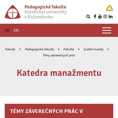
Pedagogická fakulta
Katolíckej univerzity
v Ružomberku
R
Hlavné menu
SK
EN
Fakulty
Pedagogická fakulta
Fakulta
Systém kvality
Témy záverečných prác
Katedra manažmentu
TÉMY ZÁVEREČNÝCH PRÁC V