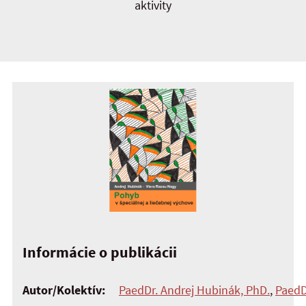
aktivity
Informácie o publikácii
Autor/Kolektív:
PaedDr. Andrej Hubinák, PhD.
,
PaedD