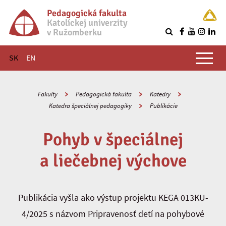
Pedagogická fakulta
Katolíckej univerzity
v Ružomberku
R
Hlavné menu
SK
EN
Fakulty
Pedagogická fakulta
Katedry
Katedra špeciálnej pedagogiky
Publikácie
Pohyb v špeciálnej
a liečebnej výchove
Publikácia vyšla ako výstup projektu KEGA 013KU-
4/2025 s názvom Pripravenosť detí na pohybové