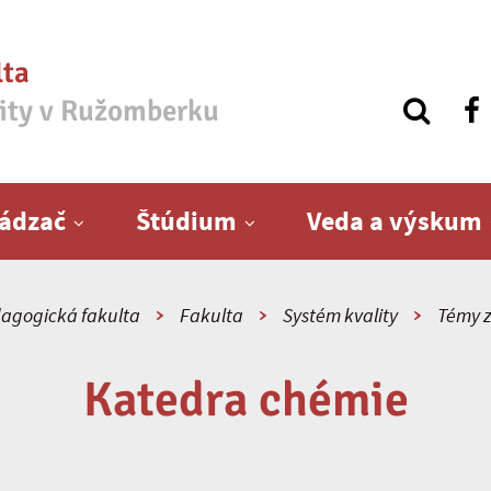
lta
zity v Ružomberku
ádzač
Štúdium
Veda a výskum
agogická fakulta
Fakulta
Systém kvality
Témy z
Katedra chémie