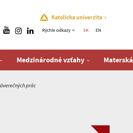
Katolícka univerzita
Rýchle menu
Rýchle odkazy
SK
EN
Medzinárodné vzťahy
Materská
áverečných prác