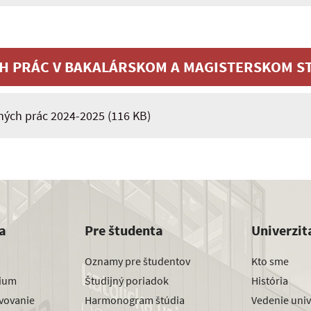
H PRÁC V BAKALÁRSKOM A MAGISTERSKOM ST
ých prác 2024-2025
(116 KB)
a
Pre študenta
Univerzit
Oznamy pre študentov
Kto sme
dium
Študijný poriadok
História
avovanie
Harmonogram štúdia
Vedenie univ