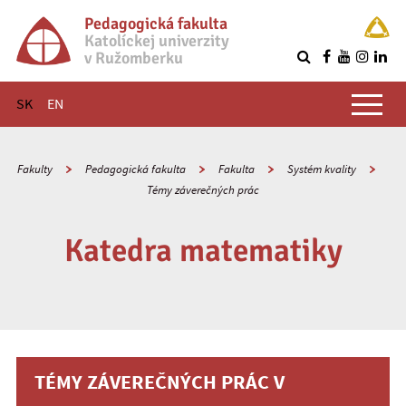
Pedagogická fakulta
Katolíckej univerzity
v Ružomberku
R
Hlavné menu
SK
EN
Fakulty
Pedagogická fakulta
Fakulta
Systém kvality
Témy záverečných prác
Katedra matematiky
TÉMY ZÁVEREČNÝCH PRÁC V