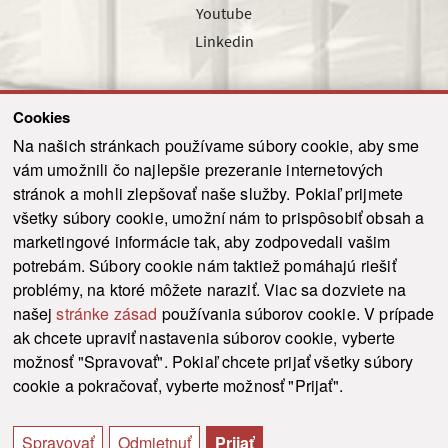
Youtube
Linkedin
Cookies
Sledujte nás cez náš pravidelný newsletter
Na našich stránkach používame súbory cookie, aby sme
vám umožnili čo najlepšie prezeranie internetových
stránok a mohli zlepšovať naše služby. Pokiaľ prijmete
všetky súbory cookie, umožní nám to prispôsobiť obsah a
marketingové informácie tak, aby zodpovedali vašim
Odoslať
potrebám. Súbory cookie nám taktiež pomáhajú riešiť
problémy, na ktoré môžete naraziť. Viac sa dozviete na
našej
stránke zásad
používania súborov cookie. V prípade
© 2021-2026 ku.sk. Všetky práva vyhradené.
|
Ochrana osobných údajov
|
ak chcete upraviť nastavenia súborov cookie, vyberte
Vyhlásenie o prístupnosti
|
Admin
možnosť "Spravovať". Pokiaľ chcete prijať všetky súbory
This site is protected by reCAPTCHA and the Google
Privacy Policy
and
Terms of
cookie a pokračovať, vyberte možnosť "Prijať".
Service
apply.
Tvorba stránky WebCreators.sk
|
Webhosting
-
HostCreators
Spravovať
Odmietnuť
Prijať