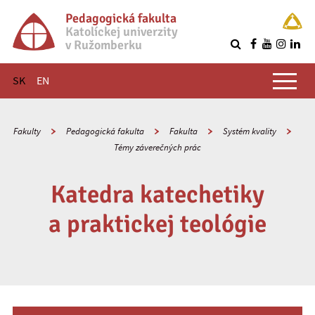
Pedagogická fakulta
Katolíckej univerzity
v Ružomberku
R
Hlavné menu
SK
EN
Fakulty
Pedagogická fakulta
Fakulta
Systém kvality
Témy záverečných prác
Katedra katechetiky
a praktickej teológie