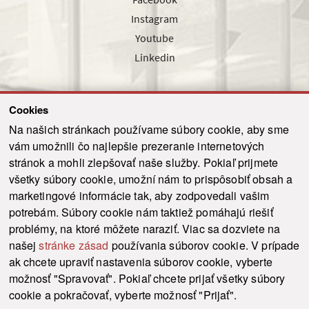
Instagram
Youtube
Linkedin
Cookies
Sledujte nás cez náš pravidelný newsletter
Na našich stránkach používame súbory cookie, aby sme
vám umožnili čo najlepšie prezeranie internetových
stránok a mohli zlepšovať naše služby. Pokiaľ prijmete
všetky súbory cookie, umožní nám to prispôsobiť obsah a
marketingové informácie tak, aby zodpovedali vašim
Odoslať
potrebám. Súbory cookie nám taktiež pomáhajú riešiť
problémy, na ktoré môžete naraziť. Viac sa dozviete na
našej
stránke zásad
používania súborov cookie. V prípade
© 2021-2026 ku.sk. Všetky práva vyhradené.
|
Ochrana osobných údajov
|
ak chcete upraviť nastavenia súborov cookie, vyberte
Vyhlásenie o prístupnosti
|
Admin
možnosť "Spravovať". Pokiaľ chcete prijať všetky súbory
This site is protected by reCAPTCHA and the Google
Privacy Policy
and
Terms of
cookie a pokračovať, vyberte možnosť "Prijať".
Service
apply.