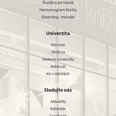
Študijný poriadok
Harmonogram štúdia
Elearning - moodle
Univerzita
Kto sme
História
Vedenie univerzity
Rektorát
KU v médiách
Sledujte nás
Aktuality
Kalendár
Facebook