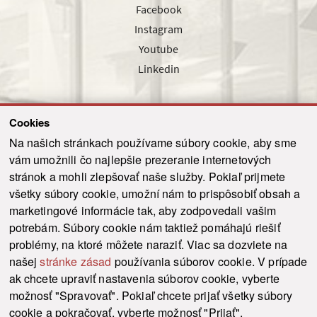
Facebook
Instagram
Youtube
Linkedin
Cookies
Sledujte nás cez náš pravidelný newsletter
Na našich stránkach používame súbory cookie, aby sme
vám umožnili čo najlepšie prezeranie internetových
stránok a mohli zlepšovať naše služby. Pokiaľ prijmete
všetky súbory cookie, umožní nám to prispôsobiť obsah a
marketingové informácie tak, aby zodpovedali vašim
Odoslať
potrebám. Súbory cookie nám taktiež pomáhajú riešiť
problémy, na ktoré môžete naraziť. Viac sa dozviete na
našej
stránke zásad
používania súborov cookie. V prípade
© 2021-2026 ku.sk. Všetky práva vyhradené.
|
Ochrana osobných údajov
|
ak chcete upraviť nastavenia súborov cookie, vyberte
Vyhlásenie o prístupnosti
|
Admin
možnosť "Spravovať". Pokiaľ chcete prijať všetky súbory
This site is protected by reCAPTCHA and the Google
Privacy Policy
and
Terms of
cookie a pokračovať, vyberte možnosť "Prijať".
Service
apply.