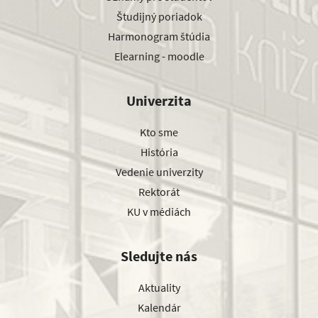
Študijný poriadok
Harmonogram štúdia
Elearning - moodle
Univerzita
Kto sme
História
Vedenie univerzity
Rektorát
KU v médiách
Sledujte nás
Aktuality
Kalendár