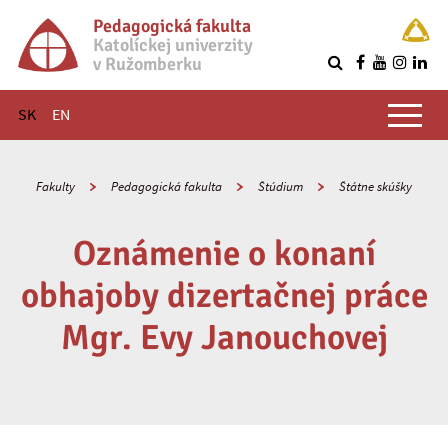
Pedagogická fakulta
Katolíckej univerzity
v Ružomberku
R
Hlavné menu
SK
EN
Fakulty
Pedagogická fakulta
Štúdium
Štátne skúšky
Oznámenie o konaní
obhajoby dizertačnej práce
Mgr. Evy Janouchovej