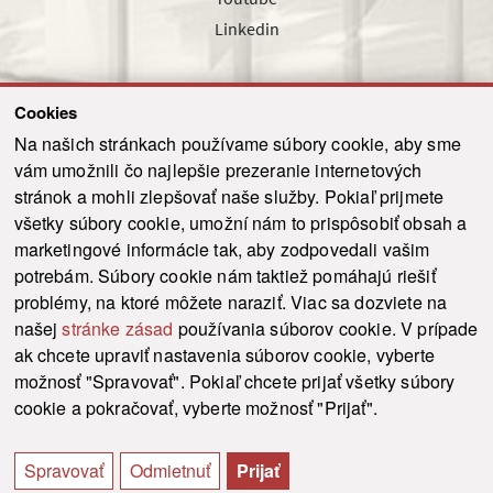
Linkedin
Cookies
Sledujte nás cez náš pravidelný newsletter
Na našich stránkach používame súbory cookie, aby sme
vám umožnili čo najlepšie prezeranie internetových
stránok a mohli zlepšovať naše služby. Pokiaľ prijmete
všetky súbory cookie, umožní nám to prispôsobiť obsah a
marketingové informácie tak, aby zodpovedali vašim
Odoslať
potrebám. Súbory cookie nám taktiež pomáhajú riešiť
problémy, na ktoré môžete naraziť. Viac sa dozviete na
našej
stránke zásad
používania súborov cookie. V prípade
© 2021-2026 ku.sk. Všetky práva vyhradené.
|
Ochrana osobných údajov
|
ak chcete upraviť nastavenia súborov cookie, vyberte
Vyhlásenie o prístupnosti
|
Admin
možnosť "Spravovať". Pokiaľ chcete prijať všetky súbory
This site is protected by reCAPTCHA and the Google
Privacy Policy
and
Terms of
cookie a pokračovať, vyberte možnosť "Prijať".
Service
apply.
Tvorba stránky WebCreators.sk
|
Webhosting
-
HostCreators
Spravovať
Odmietnuť
Prijať