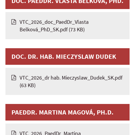
DOC. PAEDDR. VLASTA BELKOVÁ, PHD.
VTC_2026_doc_PaedDr_Vlasta
Belková_PhD_SK.pdf
(73 KB)
DOC. DR. HAB. MIECZYSLAW DUDEK
VTC_2026_dr hab. Mieczyslaw_Dudek_SK.pdf
(63 KB)
PAEDDR. MARTINA MAGOVÁ, PH.D.
VTC_2026_PaedDr_Martina