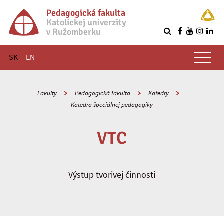
Pedagogická fakulta
Katolíckej univerzity
v Ružomberku
R
Hlavné menu
SK
EN
Fakulty
Pedagogická fakulta
Katedry
Katedra špeciálnej pedagogiky
VTC
Výstup tvorivej činnosti