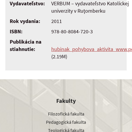
Vydavateľstvo:
VERBUM – vydavateľstvo Katolíckej
univerzity v Ruţomberku
Rok vydania:
2011
ISBN:
978-80-8084-720-3
Publikácia na
stiahnutie:
hubinak_pohybova_aktivita_www.p
(2.19M)
Fakulty
Filozofická fakulta
Pedagogická fakulta
Teologická fakulta