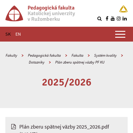
Pedagogická fakulta
Katolíckej univerzity
v Ružomberku
R
Hlavné menu
SK
EN
Fakulty
Pedagogická fakulta
Fakulta
Systém kvality
Dotazníky
Plán zberu spätnej väzby PF KU
2025/2026
Plán zberu spätnej väzby 2025_2026.pdf