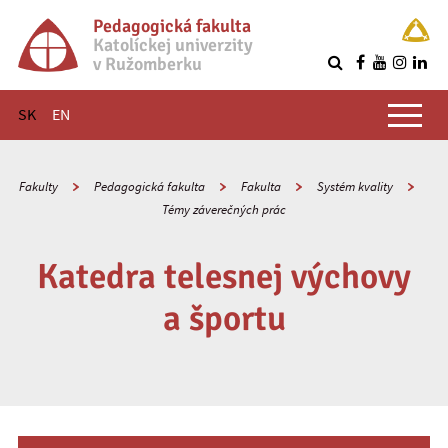
Pedagogická fakulta
Katolíckej univerzity
v Ružomberku
R
Hlavné menu
SK
EN
Fakulty
Pedagogická fakulta
Fakulta
Systém kvality
Témy záverečných prác
Katedra telesnej výchovy
a športu