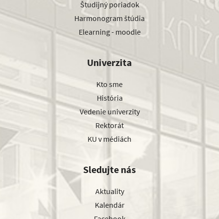
Študijný poriadok
Harmonogram štúdia
Elearning - moodle
Univerzita
Kto sme
História
Vedenie univerzity
Rektorát
KU v médiách
Sledujte nás
Aktuality
Kalendár
Facebook