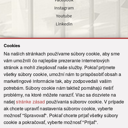
Instagram
Youtube
Linkedin
Cookies
Sledujte nás cez náš pravidelný newsletter
Na našich stránkach používame súbory cookie, aby sme
vám umožnili čo najlepšie prezeranie internetových
stránok a mohli zlepšovať naše služby. Pokiaľ prijmete
všetky súbory cookie, umožní nám to prispôsobiť obsah a
marketingové informácie tak, aby zodpovedali vašim
Odoslať
potrebám. Súbory cookie nám taktiež pomáhajú riešiť
problémy, na ktoré môžete naraziť. Viac sa dozviete na
našej
stránke zásad
používania súborov cookie. V prípade
© 2021-2026 ku.sk. Všetky práva vyhradené.
|
Ochrana osobných údajov
|
ak chcete upraviť nastavenia súborov cookie, vyberte
Vyhlásenie o prístupnosti
|
Admin
možnosť "Spravovať". Pokiaľ chcete prijať všetky súbory
This site is protected by reCAPTCHA and the Google
Privacy Policy
and
Terms of
cookie a pokračovať, vyberte možnosť "Prijať".
Service
apply.