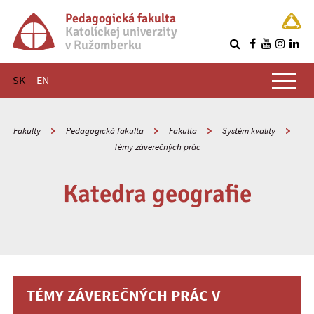
Pedagogická fakulta
Katolíckej univerzity
v Ružomberku
R
Hlavné menu
SK
EN
Fakulty
Pedagogická fakulta
Fakulta
Systém kvality
Témy záverečných prác
Katedra geografie
TÉMY ZÁVEREČNÝCH PRÁC V