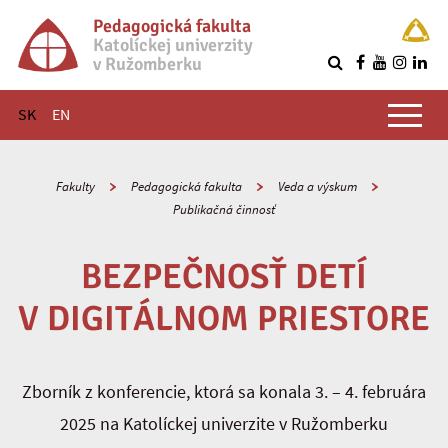
Pedagogická fakulta
Katolíckej univerzity
v Ružomberku
R
Hlavné menu
SK
EN
Fakulty
Pedagogická fakulta
Veda a výskum
Publikačná činnosť
BEZPEČNOSŤ DETÍ
V DIGITÁLNOM PRIESTORE
Zborník z konferencie, ktorá sa konala 3. – 4. februára
2025 na Katolíckej univerzite v Ružomberku