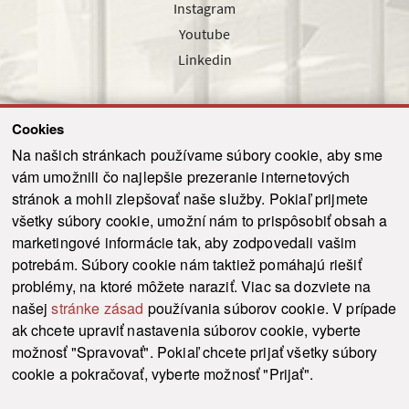
Instagram
Youtube
Linkedin
Cookies
Sledujte nás cez náš pravidelný newsletter
Na našich stránkach používame súbory cookie, aby sme
vám umožnili čo najlepšie prezeranie internetových
stránok a mohli zlepšovať naše služby. Pokiaľ prijmete
všetky súbory cookie, umožní nám to prispôsobiť obsah a
marketingové informácie tak, aby zodpovedali vašim
Odoslať
potrebám. Súbory cookie nám taktiež pomáhajú riešiť
problémy, na ktoré môžete naraziť. Viac sa dozviete na
našej
stránke zásad
používania súborov cookie. V prípade
© 2021-2026 ku.sk. Všetky práva vyhradené.
|
Ochrana osobných údajov
|
ak chcete upraviť nastavenia súborov cookie, vyberte
Vyhlásenie o prístupnosti
|
Admin
možnosť "Spravovať". Pokiaľ chcete prijať všetky súbory
This site is protected by reCAPTCHA and the Google
Privacy Policy
and
Terms of
cookie a pokračovať, vyberte možnosť "Prijať".
Service
apply.
Tvorba stránky WebCreators.sk
|
Webhosting
-
HostCreators