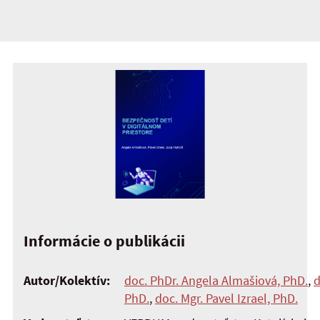
Informácie o publikácii
Autor/Kolektív:
doc. PhDr. Angela Almašiová, PhD.
,
d
PhD.
,
doc. Mgr. Pavel Izrael, PhD.