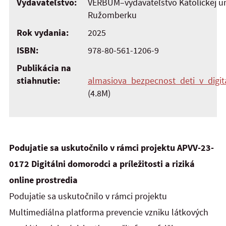
Vydavateľstvo:
VERBUM–vydavateľstvo Katolíckej uni
Ružomberku
Rok vydania:
2025
ISBN:
978-80-561-1206-9
Publikácia na
stiahnutie:
almasiova_bezpecnost_deti_v_digit
(4.8M)
Podujatie sa uskutočnilo v rámci projektu APVV-23-
0172 Digitálni domorodci a príležitosti a riziká
online prostredia
Podujatie sa uskutočnilo v rámci projektu
Multimediálna platforma prevencie vzniku látkových