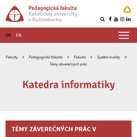
Pedagogická fakulta
Katolíckej univerzity
v Ružomberku
R
Hlavné menu
SK
EN
Fakulty
Pedagogická fakulta
Fakulta
Systém kvality
Témy záverečných prác
Katedra informatiky
TÉMY ZÁVEREČNÝCH PRÁC V