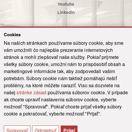
Youtube
Linkedin
Cookies
Sledujte nás cez náš pravidelný newsletter
Na našich stránkach používame súbory cookie, aby sme
vám umožnili čo najlepšie prezeranie internetových
stránok a mohli zlepšovať naše služby. Pokiaľ prijmete
všetky súbory cookie, umožní nám to prispôsobiť obsah a
marketingové informácie tak, aby zodpovedali vašim
Odoslať
potrebám. Súbory cookie nám taktiež pomáhajú riešiť
problémy, na ktoré môžete naraziť. Viac sa dozviete na
našej
stránke zásad
používania súborov cookie. V prípade
© 2021-2026 ku.sk. Všetky práva vyhradené.
|
Ochrana osobných údajov
|
ak chcete upraviť nastavenia súborov cookie, vyberte
Vyhlásenie o prístupnosti
|
Admin
možnosť "Spravovať". Pokiaľ chcete prijať všetky súbory
This site is protected by reCAPTCHA and the Google
Privacy Policy
and
Terms of
cookie a pokračovať, vyberte možnosť "Prijať".
Service
apply.
Tvorba stránky WebCreators.sk
|
Webhosting
-
HostCreators
Spravovať
Odmietnuť
Prijať