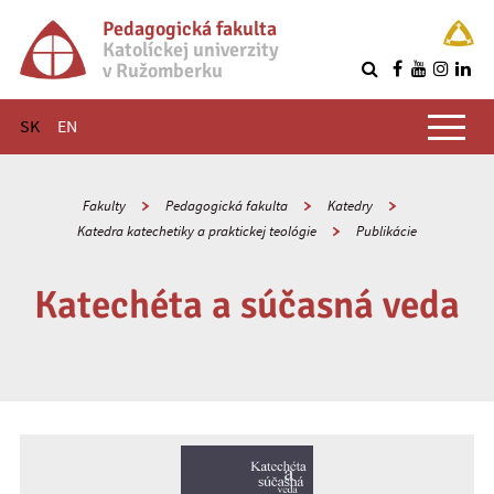
Pedagogická fakulta
Katolíckej univerzity
v Ružomberku
R
Hlavné menu
SK
EN
Fakulty
Pedagogická fakulta
Katedry
Katedra katechetiky a praktickej teológie
Publikácie
Katechéta a súčasná veda