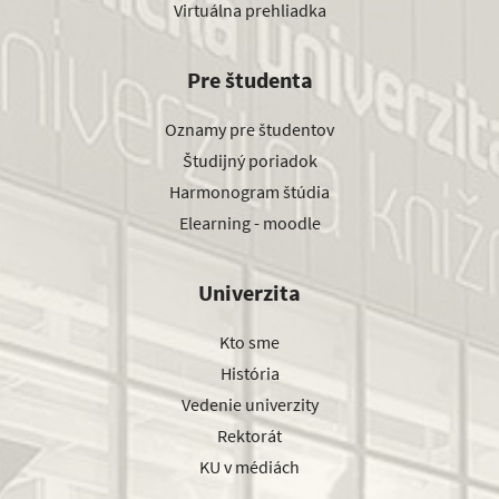
Virtuálna prehliadka
Pre študenta
Oznamy pre študentov
Študijný poriadok
Harmonogram štúdia
Elearning - moodle
Univerzita
Kto sme
História
Vedenie univerzity
Rektorát
KU v médiách