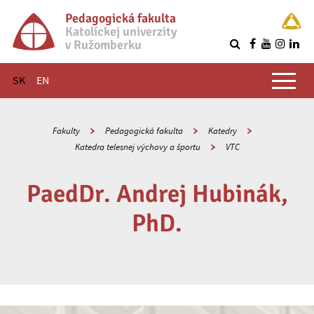
Pedagogická fakulta
Katolíckej univerzity
v Ružomberku
R
Hlavné menu
SK
EN
Fakulty
Pedagogická fakulta
Katedry
Katedra telesnej výchovy a športu
VTC
PaedDr. Andrej Hubinák,
PhD.