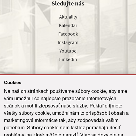
Sledujte nás
Aktuality
Kalendár
Facebook
Instagram
Youtube
Linkedin
Cookies
Sledujte nás cez náš pravidelný newsletter
Na našich stránkach používame súbory cookie, aby sme
vám umožnili čo najlepšie prezeranie internetových
stránok a mohli zlepšovať naše služby. Pokiaľ prijmete
všetky súbory cookie, umožní nám to prispôsobiť obsah a
marketingové informácie tak, aby zodpovedali vašim
Odoslať
potrebám. Súbory cookie nám taktiež pomáhajú riešiť
problémy, na ktoré môžete naraziť. Viac sa dozviete na