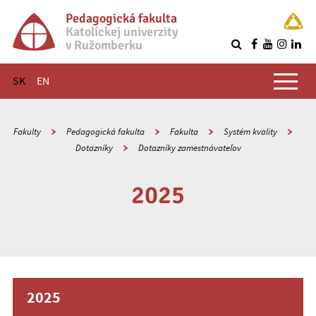
Pedagogická fakulta
Katolíckej univerzity
v Ružomberku
R
Hlavné menu
SK
EN
Fakulty
Pedagogická fakulta
Fakulta
Systém kvality
Dotazníky
Dotazníky zamestnávateľov
2025
2025