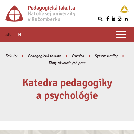
Pedagogická fakulta
Katolíckej univerzity
v Ružomberku
R
Hlavné menu
SK
EN
Fakulty
Pedagogická fakulta
Fakulta
Systém kvality
Témy záverečných prác
Katedra pedagogiky
a psychológie