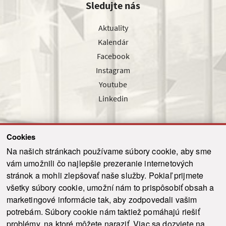
Sledujte nás
Aktuality
Kalendár
Facebook
Instagram
Youtube
Linkedin
Cookies
Sledujte nás cez náš pravidelný newsletter
Na našich stránkach používame súbory cookie, aby sme
vám umožnili čo najlepšie prezeranie internetových
stránok a mohli zlepšovať naše služby. Pokiaľ prijmete
všetky súbory cookie, umožní nám to prispôsobiť obsah a
marketingové informácie tak, aby zodpovedali vašim
Odoslať
potrebám. Súbory cookie nám taktiež pomáhajú riešiť
problémy, na ktoré môžete naraziť. Viac sa dozviete na