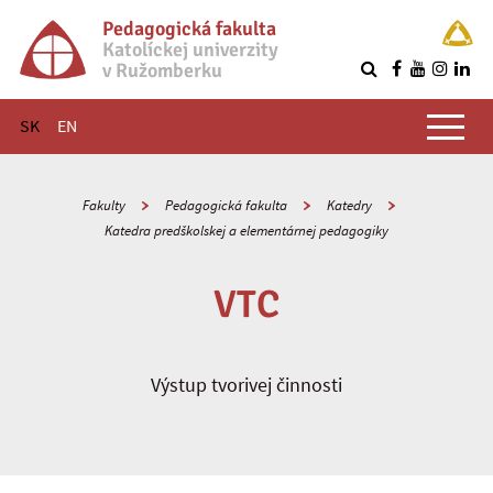
Pedagogická fakulta
Katolíckej univerzity
v Ružomberku
R
Hlavné menu
SK
EN
Fakulty
Pedagogická fakulta
Katedry
Katedra predškolskej a elementárnej pedagogiky
VTC
Výstup tvorivej činnosti