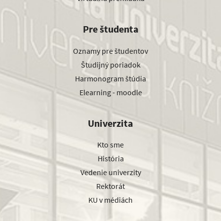
Pre študenta
Oznamy pre študentov
Študijný poriadok
Harmonogram štúdia
Elearning - moodle
Univerzita
Kto sme
História
Vedenie univerzity
Rektorát
KU v médiách