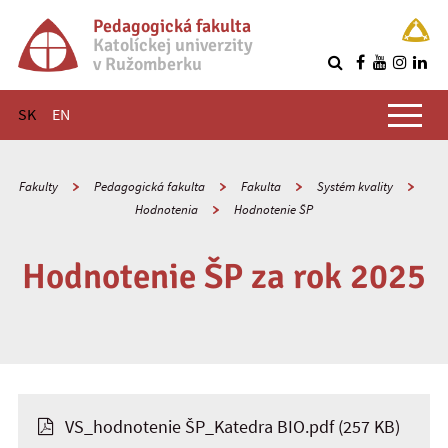
Pedagogická fakulta
Katolíckej univerzity
v Ružomberku
R
Hlavné menu
SK
EN
Fakulty
Pedagogická fakulta
Fakulta
Systém kvality
Hodnotenia
Hodnotenie ŠP
Hodnotenie ŠP za rok 2025
VS_hodnotenie ŠP_Katedra BIO.pdf
(257 KB)