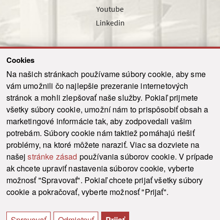
Youtube
Linkedin
Cookies
Sledujte nás cez náš pravidelný newsletter
Na našich stránkach používame súbory cookie, aby sme
vám umožnili čo najlepšie prezeranie internetových
stránok a mohli zlepšovať naše služby. Pokiaľ prijmete
všetky súbory cookie, umožní nám to prispôsobiť obsah a
marketingové informácie tak, aby zodpovedali vašim
Odoslať
potrebám. Súbory cookie nám taktiež pomáhajú riešiť
problémy, na ktoré môžete naraziť. Viac sa dozviete na
našej
stránke zásad
používania súborov cookie. V prípade
© 2021-2026 ku.sk. Všetky práva vyhradené.
|
Ochrana osobných údajov
|
ak chcete upraviť nastavenia súborov cookie, vyberte
Vyhlásenie o prístupnosti
|
Admin
možnosť "Spravovať". Pokiaľ chcete prijať všetky súbory
This site is protected by reCAPTCHA and the Google
Privacy Policy
and
Terms of
cookie a pokračovať, vyberte možnosť "Prijať".
Service
apply.
Tvorba stránky WebCreators.sk
|
Webhosting
-
HostCreators
Spravovať
Odmietnuť
Prijať