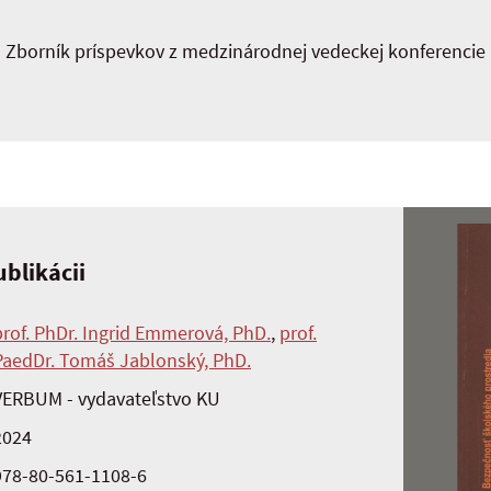
Zborník príspevkov z medzinárodnej vedeckej konferencie
blikácii
prof. PhDr. Ingrid Emmerová, PhD.
,
prof.
PaedDr. Tomáš Jablonský, PhD.
VERBUM - vydavateľstvo KU
2024
978-80-561-1108-6