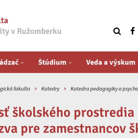
lta
zity v Ružomberku
ádzač
Štúdium
Veda a výskum
ická fakulta
Katedry
Katedra pedagogiky a psycho
ť školského prostredia 
zva pre zamestnancov š