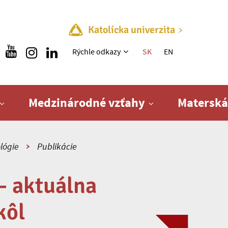
Katolícka univerzita
Rýchle menu
Rýchle odkazy
SK
EN
Medzinárodné vzťahy
Materská
lógie
Publikácie
- aktuálna
kôl