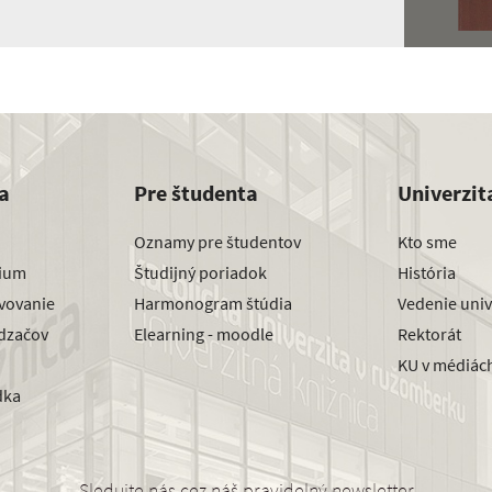
a
Pre študenta
Univerzit
Oznamy pre študentov
Kto sme
dium
Študijný poriadok
História
avovanie
Harmonogram štúdia
Vedenie univ
dzačov
Elearning - moodle
Rektorát
KU v médiác
dka
Sledujte nás cez náš pravidelný newsletter