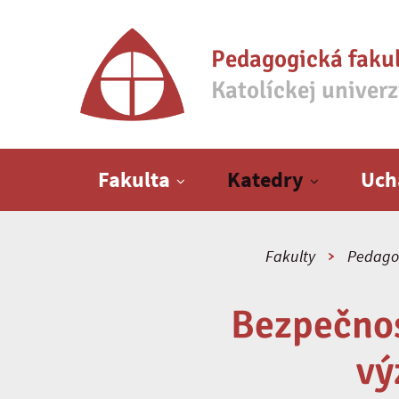
Pedagogická faku
Katolíckej univer
Hlavné menu
Fakulta
Katedry
Uch
Fakulty
Pedagog
Bezpečnos
vý