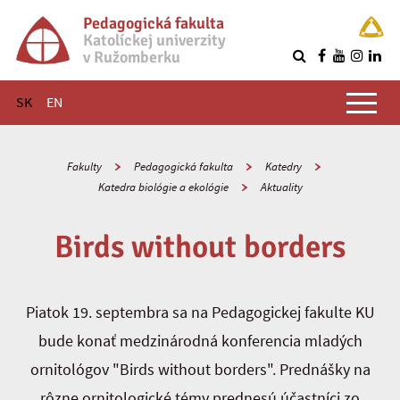
Pedagogická fakulta
Katolíckej univerzity
v Ružomberku
R
Hlavné menu
SK
EN
Fakulty
Pedagogická fakulta
Katedry
Katedra biológie a ekológie
Aktuality
Birds without borders
Piatok 19. septembra sa na Pedagogickej fakulte KU
bude konať medzinárodná konferencia mladých
ornitológov "Birds without borders". Prednášky na
rôzne ornitologické témy prednesú účastníci zo