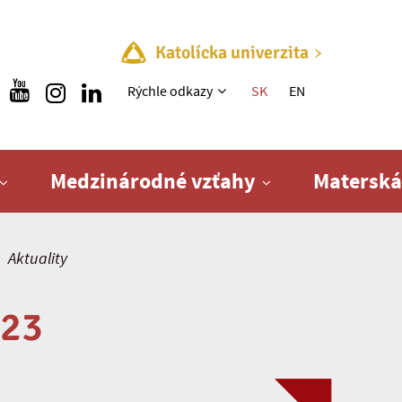
Katolícka univerzita
Rýchle menu
Rýchle odkazy
SK
EN
Medzinárodné vzťahy
Materská
Aktuality
023