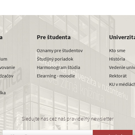
a
Pre študenta
Univerzit
Oznamy pre študentov
Kto sme
dium
Študijný poriadok
História
avovanie
Harmonogram štúdia
Vedenie univ
dzačov
Elearning - moodle
Rektorát
KU v médiác
dka
Sledujte nás cez náš pravidelný newsletter