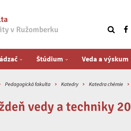
lta
zity v Ružomberku
ádzač
Štúdium
Veda a výskum
Pedagogická fakulta
Katedry
Katedra chémie
ždeň vedy a techniky 2