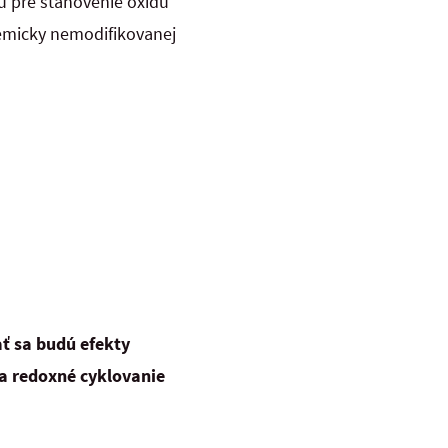
u pre stanovenie oxidu
hemicky nemodifikovanej
ť sa budú efekty
 a redoxné cyklovanie