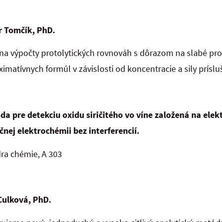
r Tomčík, PhD.
 výpočty protolytických rovnováh s dôrazom na slabé prot
imatívnych formúl v závislosti od koncentracie a sily prísluš
 pre detekciu oxidu siričitého vo víne založená na elek
ej elektrochémii bez interferencií.
ra chémie, A 303
Culková, PhD.