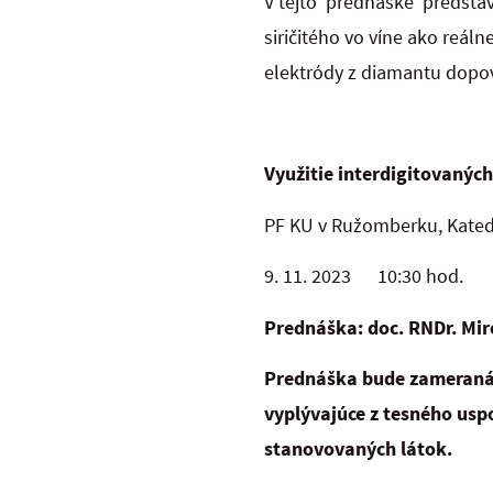
V tejto prednáške predstav
siričitého vo víne ako reá
elektródy z diamantu dop
Využitie interdigitovanýc
PF KU v Ružomberku, Kated
9. 11. 2023 10:30 hod.
Prednáška: doc. RNDr. Mir
Prednáška bude zameraná 
vyplývajúce z tesného usp
stanovovaných látok.