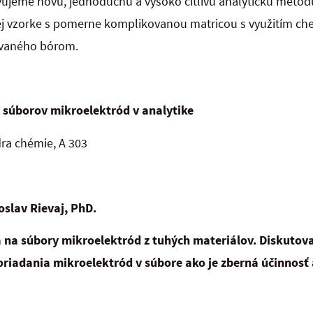
ujeme novú, jednoduchú a vysoko citlivú analytickú metód
lnej vzorke s pomerne komplikovanou matricou s využitím c
ovaného bórom.
h súborov mikroelektród v analytike
ra chémie, A 303
oslav Rievaj, PhD.
na súbory mikroelektród z tuhých materiálov. Diskutova
oriadania mikroelektród v súbore ako je zberná účinnosť