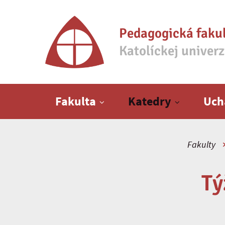
Pedagogická faku
Katolíckej univer
Hlavné menu
Fakulta
Katedry
Uch
Fakulty
Tý