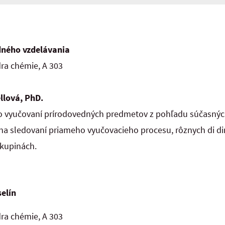
dného vzdelávania
ra chémie, A 303
llová, PhD.
 vo vyučovaní prírodovedných predmetov z pohľadu súčasnýc
 na sledovaní priameho vyučovacieho procesu, rôznych di di
skupinách.
elín
ra chémie, A 303