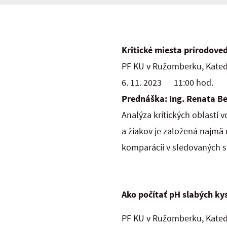
Kritické miesta prírodove
PF KU v Ružomberku, Kated
6. 11. 2023 11:00 hod.
Prednáška: Ing. Renata Be
Analýza kritických oblastí
a žiakov je založená najmä
komparácii v sledovaných 
Ako počítať pH slabých kys
PF KU v Ružomberku, Kated