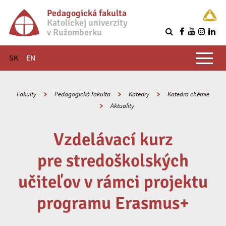
Pedagogická fakulta
Katolíckej univerzity
v Ružomberku
R
Hlavné menu
SK
EN
Fakulty
Pedagogická fakulta
Katedry
Katedra chémie
Aktuality
Vzdelávací kurz
pre stredoškolských
učiteľov v rámci projektu
programu Erasmus+