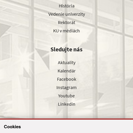
História
Vedenie univerzity
Rektorát
KU v médiách
Sledujte nás
Aktuality
Kalendár
Facebook
Instagram
Youtube
Linkedin
Cookies
Sledujte nás cez náš pravidelný newsletter