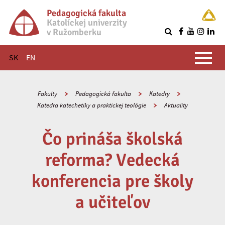
Pedagogická fakulta
Katolíckej univerzity
v Ružomberku
R
Hlavné menu
SK
EN
Fakulty
Pedagogická fakulta
Katedry
Katedra katechetiky a praktickej teológie
Aktuality
Čo prináša školská
reforma? Vedecká
konferencia pre školy
a učiteľov