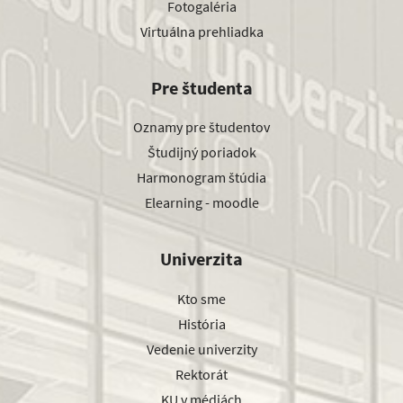
Fotogaléria
Virtuálna prehliadka
Pre študenta
Oznamy pre študentov
Študijný poriadok
Harmonogram štúdia
Elearning - moodle
Univerzita
Kto sme
História
Vedenie univerzity
Rektorát
KU v médiách