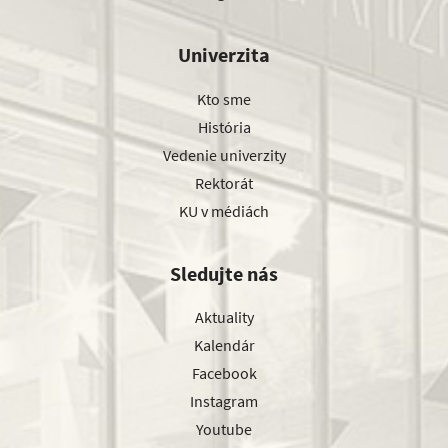
Univerzita
Kto sme
História
Vedenie univerzity
Rektorát
KU v médiách
Sledujte nás
Aktuality
Kalendár
Facebook
Instagram
Youtube