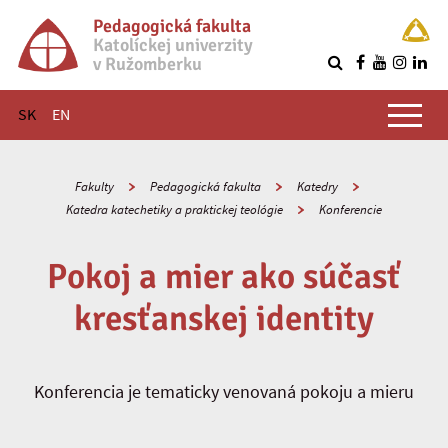
Pedagogická fakulta
Katolíckej univerzity
v Ružomberku
R
Hlavné menu
SK
EN
Fakulty
Pedagogická fakulta
Katedry
Katedra katechetiky a praktickej teológie
Konferencie
Pokoj a mier ako súčasť
kresťanskej identity
Konferencia je tematicky venovaná pokoju a mieru