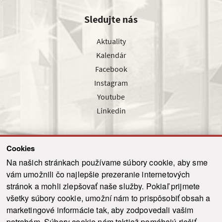
Sledujte nás
Aktuality
Kalendár
Facebook
Instagram
Youtube
Linkedin
Cookies
Sledujte nás cez náš pravidelný newsletter
Na našich stránkach používame súbory cookie, aby sme
vám umožnili čo najlepšie prezeranie internetových
stránok a mohli zlepšovať naše služby. Pokiaľ prijmete
všetky súbory cookie, umožní nám to prispôsobiť obsah a
marketingové informácie tak, aby zodpovedali vašim
Odoslať
potrebám. Súbory cookie nám taktiež pomáhajú riešiť