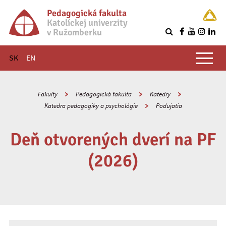
Pedagogická fakulta
Katolíckej univerzity
v Ružomberku
R
Hlavné menu
SK
EN
Fakulty
Pedagogická fakulta
Katedry
Katedra pedagogiky a psychológie
Podujatia
Deň otvorených dverí na PF
(2026)