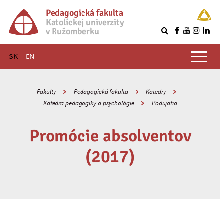
Pedagogická fakulta
Katolíckej univerzity
v Ružomberku
R
Hlavné menu
SK
EN
Fakulty
Pedagogická fakulta
Katedry
Katedra pedagogiky a psychológie
Podujatia
Promócie absolventov
(2017)