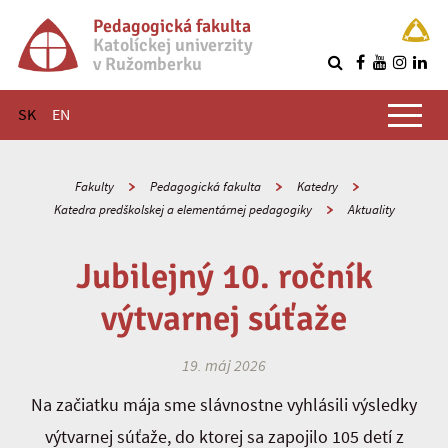
Pedagogická fakulta
Katolíckej univerzity
v Ružomberku
R
Hlavné menu
SK
EN
Fakulty
Pedagogická fakulta
Katedry
Katedra predškolskej a elementárnej pedagogiky
Aktuality
Jubilejný 10. ročník
výtvarnej súťaže
19. máj 2026
Na začiatku mája sme slávnostne vyhlásili výsledky
výtvarnej súťaže, do ktorej sa zapojilo 105 detí z