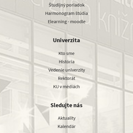
Študijný poriadok
Harmonogram štúdia
Elearning - moodle
Univerzita
Kto sme
História
Vedenie univerzity
Rektorát
KU v médiách
Sledujte nás
Aktuality
Kalendár