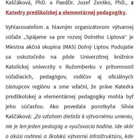
Kaščáková, PhD. a PaedDr. Jozef Zentko, PhD.,
z
Katedry predškolskej a elementárnej pedagogiky
.
Vyhlasovateľom a hlavným organizátorom výtvarnej
súťaže „Spájame sa pre rozvoj Dolného Liptova“ je
Miestna akčná skupina (MAS) Dolný Liptov. Podujatie
sa uskutočnilo na pôde Univerzitnej knižnice
Katolíckej univerzity v Ružomberku v prítomností
súťažiacich, pedagógov, rodičov aj oficiálnych
zástupcov regiónu a sme vďační, že práve Katedra
predškolskej a elementárnej pedagogiky mohla byť
jeho súčasťou. Ako povedala porotkyňa Silvia
Kaščáková:
„Za vzťahom dieťaťa k výtvarnému umeniu,
nie je len jeden pedagóg a vyučovacia hodina. Ide skôr
o akúsi rodinnú a školskú výtvarnú infraštruktúru, kde