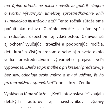
má úplne prirodzené miesto návšteva galérií, záujem
o tvorbu výtvarných umelcov, sprostredkovanie kníh
s umeleckou ilustráciou atď.“
Tento ročník súťaže sme
poňali ako oslavu. Okrúhle výročie sa nám spája
s radosťou, úspechom aj vďačnosťou. Oslavou sú
aj ochotní vyučujúci, trpezliví a podporujúci rodičia,
deti, ktoré s čistým srdcom o sebe aj o svete okolo
vedia prostredníctvom výtvarného prejavu veľa
vypovedať.
„Dieťa sa pri maľbe a pri kreslení predstavuje
bez slov, odhaľuje svoje vnútro a my si vážime, že ho
pri tom môžeme sprevádzať.“
dodal Jozef Zentko.
Vyhlásená téma súťaže – „Keď Liptov oslavuje“ zaujala
detských autorov aj návštevníkov výstavy