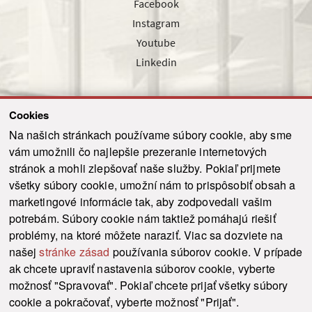
Facebook
Instagram
Youtube
Linkedin
Cookies
Sledujte nás cez náš pravidelný newsletter
Na našich stránkach používame súbory cookie, aby sme
vám umožnili čo najlepšie prezeranie internetových
stránok a mohli zlepšovať naše služby. Pokiaľ prijmete
všetky súbory cookie, umožní nám to prispôsobiť obsah a
marketingové informácie tak, aby zodpovedali vašim
Odoslať
potrebám. Súbory cookie nám taktiež pomáhajú riešiť
problémy, na ktoré môžete naraziť. Viac sa dozviete na
našej
stránke zásad
používania súborov cookie. V prípade
© 2021-2026 ku.sk. Všetky práva vyhradené.
|
Ochrana osobných údajov
|
ak chcete upraviť nastavenia súborov cookie, vyberte
Vyhlásenie o prístupnosti
|
Admin
možnosť "Spravovať". Pokiaľ chcete prijať všetky súbory
This site is protected by reCAPTCHA and the Google
Privacy Policy
and
Terms of
cookie a pokračovať, vyberte možnosť "Prijať".
Service
apply.