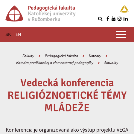
Pedagogická fakulta
Katolíckej univerzity
v Ružomberku
R
Hlavné menu
SK
EN
Fakulty
Pedagogická fakulta
Katedry
Katedra predškolskej a elementárnej pedagogiky
Aktuality
Vedecká konferencia
RELIGIÓZNOETICKÉ TÉMY
MLÁDEŽE
Konferencia je organizovaná ako výstup projektu VEGA