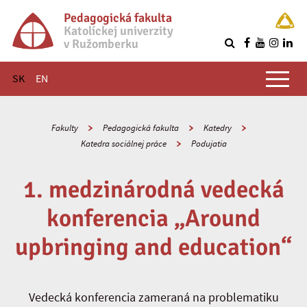
Pedagogická fakulta
Katolíckej univerzity
v Ružomberku
R
Hlavné menu
SK
EN
Fakulty
Pedagogická fakulta
Katedry
Katedra sociálnej práce
Podujatia
1. medzinárodná vedecká
konferencia „Around
upbringing and education“
Vedecká konferencia zameraná na problematiku